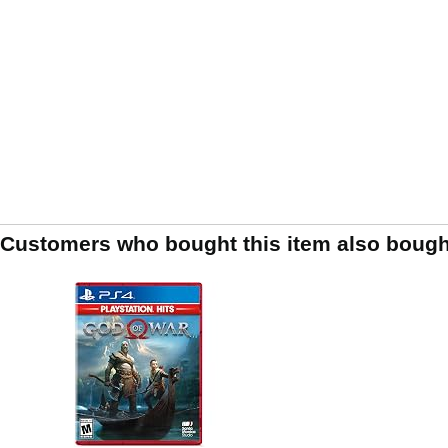
Customers who bought this item also bough