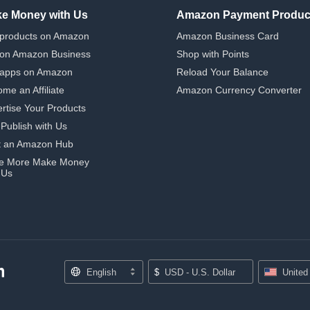
e Money with Us
Amazon Payment Produc
 products on Amazon
Amazon Business Card
 on Amazon Business
Shop with Points
 apps on Amazon
Reload Your Balance
me an Affiliate
Amazon Currency Converter
rtise Your Products
-Publish with Us
t an Amazon Hub
e More Make Money
 Us
English
$
USD - U.S. Dollar
United