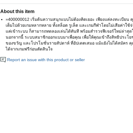
About this item
=400000012 เริ่มต้นความสนุกแบบไม่ต้องคิดเยอะ เพียงแค่ลงทะเบียน คุณ
เต็มไปด้วยเกมหลากหลาย ทั้งสล็อต รูเล็ต และเกมกีฬาโดยไม่เสียค่าใช้จ่
แค่เข้าระบบ ก็สามารถทดลองเล่นได้ทันที พร้อมสำรวจฟีเจอร์ใหม่ล่าสุดใ
นอกจากนี้ ระบบสมาชิกออกแบบมาเพื่อคุณ เพื่อให้คุณเข้าถึงสิทธิประโยชน์
ของขวัญ และโปรโมชั่นรายสัปดาห์ ที่อัปเดตเสมอ แม้แยังไม่ได้สมัคร ค
ได้จากเกมฟรีก่อนตัดสินใจ
Report an issue with this product or seller