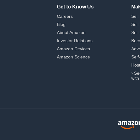
Get to Know Us
Mak
Careers
Sell
Blog
Sell
About Amazon
Sell
Investor Relations
Beco
Amazon Devices
Adve
Amazon Science
Self
Hos
›
Se
with