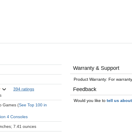
Warranty & Support
Product Warranty: For warranty
Feedback
394 ratings
s
Would you like to
tell us abou
eo Games (
See Top 100 in
tion 4 Consoles
 inches; 7.41 ounces