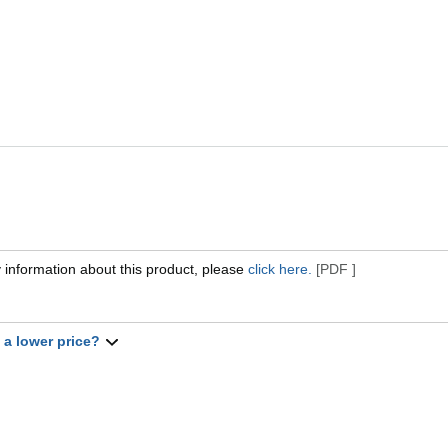
 information about this product, please
click here.
[PDF ]
t a lower price?