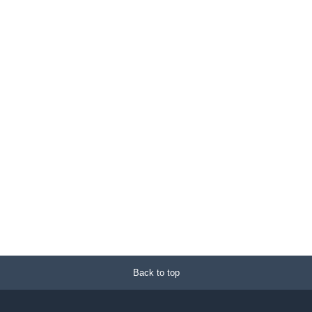
Back to top