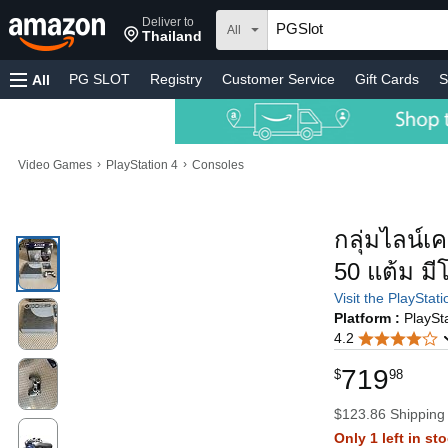
Deliver to
All
Thailand
PG SLOT
Registry
Customer Service
Gift Cards
S
All
›
›
Video Games
PlayStation 4
Consoles
กลุ่มไลน์เ
50 แต้ม มี
Visit the PlayStat
Platform :
PlaySt
4.2
719
$
98
$123.86 Shipping
Only 1 left in st