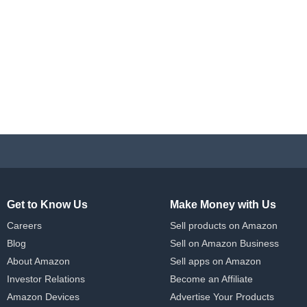
Get to Know Us
Make Money with Us
Careers
Sell products on Amazon
Blog
Sell on Amazon Business
About Amazon
Sell apps on Amazon
Investor Relations
Become an Affiliate
Amazon Devices
Advertise Your Products