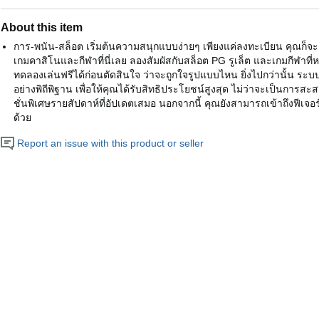
About this item
การ-พนัน-สล็อต เริ่มต้นความสนุกแบบง่ายๆ เพียงแค่ลงทะเบียน คุณก็จะ
เกมคาสิโนและกีฬาที่นี่เลย ลองสัมผัสกับสล็อต PG รูเล็ต และเกมกีฬา
ทดลองเล่นฟรีได้ก่อนตัดสินใจ ว่าจะถูกใจรูปแบบไหน ยิ่งไปกว่านั้น 
อย่างพิถีพิฐาน เพื่อให้คุณได้รับสิทธิประโยชน์สูงสุด ไม่ว่าจะเป็นการ
ชั่นพิเศษรายสัปดาห์ที่อัปเดตเสมอ นอกจากนี้ คุณยังสามารถเข้าถึงฟีเจอร์
ด้วย
Report an issue with this product or seller