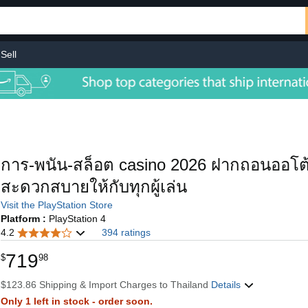
Sell
การ-พนัน-สล็อต casino 2026 ฝากถอนออโต
สะดวกสบายให้กับทุกผู้เล่น
Visit the PlayStation Store
Platform :
PlayStation 4
4.2
394 ratings
719
$
98
$123.86 Shipping & Import Charges to Thailand
Details
Only 1 left in stock - order soon.