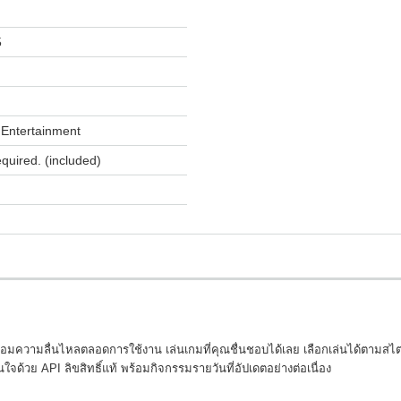
5
Entertainment
equired. (included)
อมความลื่นไหลตลอดการใช้งาน เล่นเกมที่คุณชื่นชอบได้เลย เลือกเล่นได้ตามสไต
จด้วย API ลิขสิทธิ์แท้ พร้อมกิจกรรมรายวันที่อัปเดตอย่างต่อเนื่อง