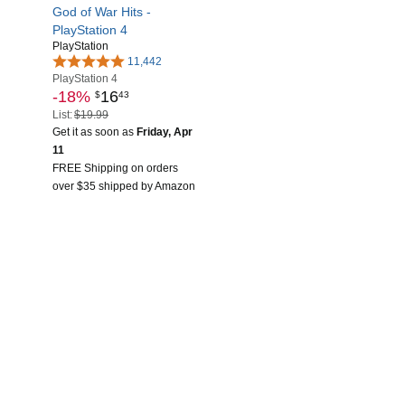
God of War Hits -
PlayStation 4
PlayStation
11,442
PlayStation 4
-18%
16
$
43
List:
$19.99
Get it as soon as
Friday, Apr
11
FREE Shipping on orders
over $35 shipped by Amazon