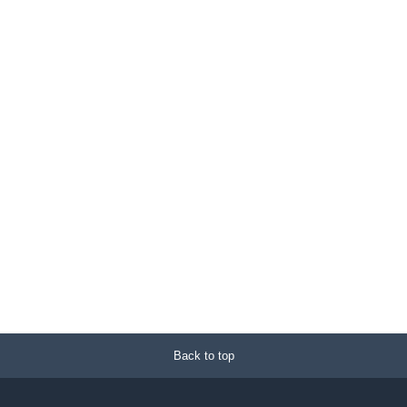
Back to top