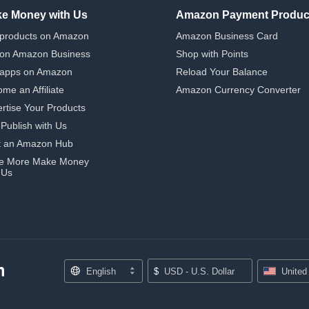
e Money with Us
Amazon Payment Produc
 products on Amazon
Amazon Business Card
 on Amazon Business
Shop with Points
 apps on Amazon
Reload Your Balance
me an Affiliate
Amazon Currency Converter
rtise Your Products
-Publish with Us
t an Amazon Hub
e More Make Money
 Us
English
$
USD - U.S. Dollar
United