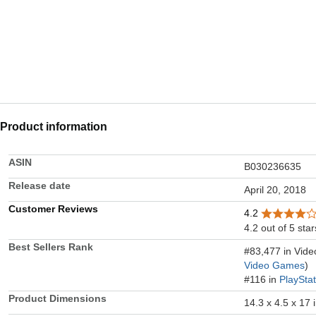
Product information
ASIN
B030236635
Release date
April 20, 2018
Customer Reviews
4.2
4.2 out of 5 star
Best Sellers Rank
#83,477 in Vid
Video Games
)
#116 in
PlaySta
Product Dimensions
14.3 x 4.5 x 17