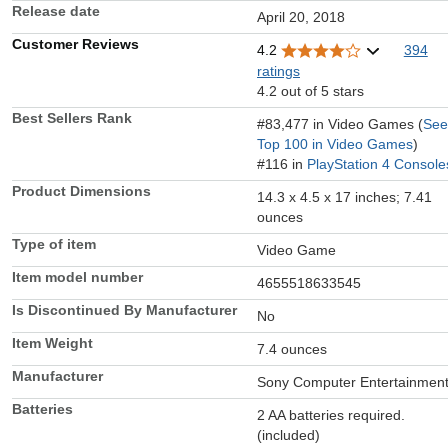
Release date
April 20, 2018
Customer Reviews
4.2
394
ratings
4.2 out of 5 stars
Best Sellers Rank
#83,477 in Video Games (
See
Top 100 in Video Games
)
#116 in
PlayStation 4 Console
Product Dimensions
14.3 x 4.5 x 17 inches; 7.41
ounces
Type of item
Video Game
Item model number
4655518633545
Is Discontinued By Manufacturer
No
Item Weight
7.4 ounces
Manufacturer
Sony Computer Entertainmen
Batteries
2 AA batteries required.
(included)