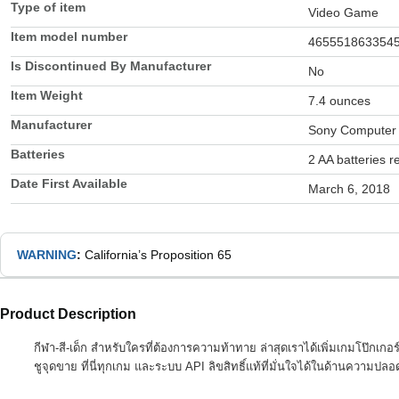
Type of item
Video Game
Item model number
465551863354
Is Discontinued By Manufacturer
No
Item Weight
7.4 ounces
Manufacturer
Sony Computer 
Batteries
2 AA batteries r
Date First Available
March 6, 2018
WARNING
:
California’s Proposition 65
Product Description
กีฬา-สี-เด็ก สำหรับใครที่ต้องการความท้าทาย ล่าสุดเราได้เพิ่มเกมโป๊
ชูจุดขาย ที่นี่ทุกเกม และระบบ API ลิขสิทธิ์แท้ที่มั่นใจได้ในด้านความป