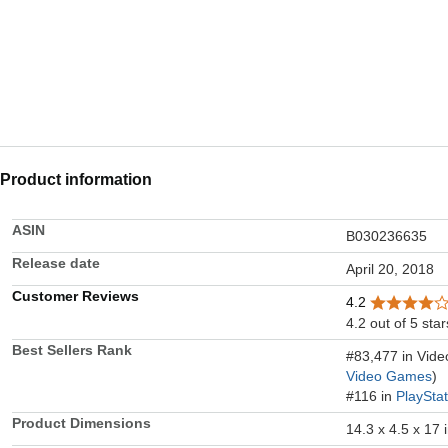
Product information
ASIN
B030236635
Release date
April 20, 2018
Customer Reviews
4.2
4.2 out of 5 star
Best Sellers Rank
#83,477 in Vid
Video Games
)
#116 in
PlaySta
Product Dimensions
14.3 x 4.5 x 17