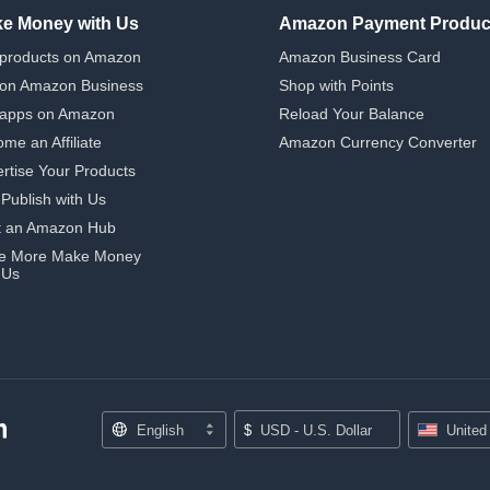
e Money with Us
Amazon Payment Produc
 products on Amazon
Amazon Business Card
 on Amazon Business
Shop with Points
 apps on Amazon
Reload Your Balance
me an Affiliate
Amazon Currency Converter
rtise Your Products
-Publish with Us
t an Amazon Hub
e More Make Money
 Us
English
$
USD - U.S. Dollar
United