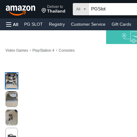
Deliver to
All
Thailand
PG SLOT
Registry
Customer Service
Gift Cards
All
›
›
Video Games
PlayStation 4
Consoles