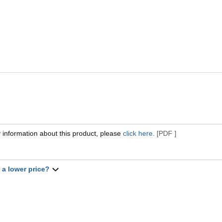
 information about this product, please
click here.
[PDF ]
t a lower price?