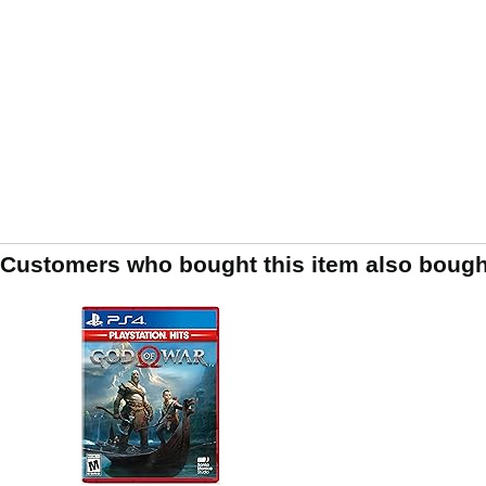
Customers who bought this item also bough