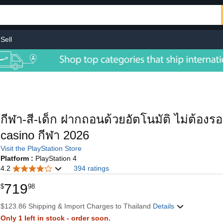
Sell
กีฬา-สี-เด็ก ฝากถอนด้วยอัตโนมัติ ไม่ต้องรอ
casino กีฬา 2026
Visit the PlayStation Store
Platform :
PlayStation 4
4.2
394 ratings
719
$
98
$123.86 Shipping & Import Charges to Thailand
Details
Only 1 left in stock - order soon.