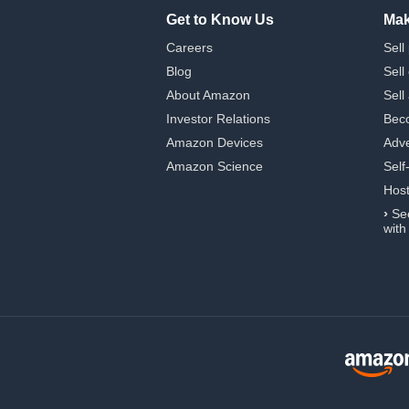
Get to Know Us
Mak
Careers
Sell
Blog
Sell
About Amazon
Sell
Investor Relations
Beco
Amazon Devices
Adve
Amazon Science
Self
Hos
›
Se
with