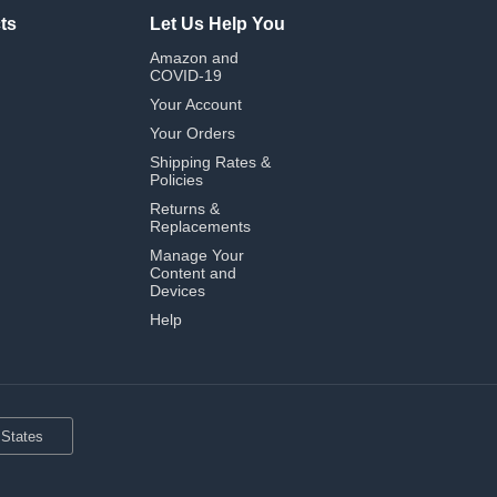
ts
Let Us Help You
Amazon and
COVID-19
Your Account
Your Orders
Shipping Rates &
Policies
Returns &
Replacements
Manage Your
Content and
Devices
Help
 States