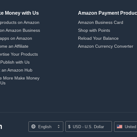
e Money with Us
Amazon Payment Produc
 products on Amazon
Amazon Business Card
 on Amazon Business
Shop with Points
 apps on Amazon
Reload Your Balance
me an Affiliate
Amazon Currency Converter
rtise Your Products
-Publish with Us
t an Amazon Hub
e More Make Money
 Us
English
$
USD - U.S. Dollar
United