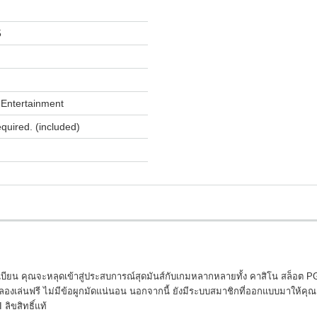
5
Entertainment
equired. (included)
เบียน คุณจะหลุดเข้าสู่ประสบการณ์สุดมันส์กับเกมหลากหลายทั้ง คาสิโน สล็อต PG ร
อทดลองเล่นฟรี ไม่มีข้อผูกมัดแน่นอน นอกจากนี้ ยังมีระบบสมาชิกที่ออกแบบมาให้
ลิขสิทธิ์แท้