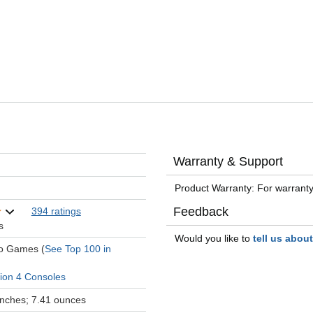
Warranty & Support
Product Warranty: For warranty
Feedback
394 ratings
s
Would you like to
tell us abou
eo Games (
See Top 100 in
tion 4 Consoles
 inches; 7.41 ounces