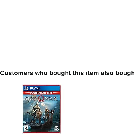
Customers who bought this item also bough