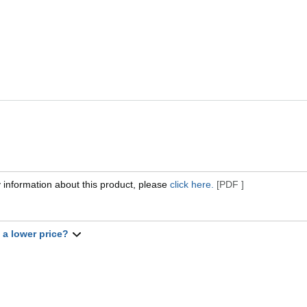
 information about this product, please
click here.
[PDF ]
t a lower price?