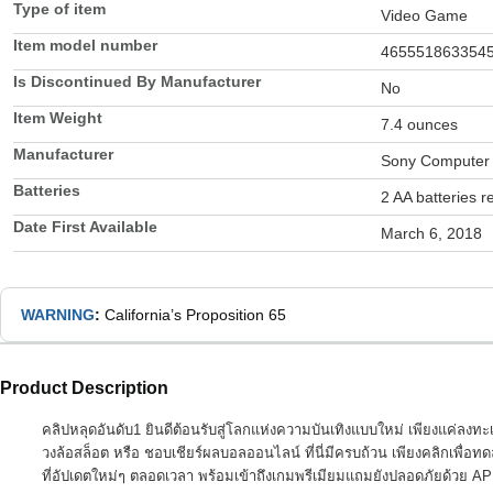
Type of item
Video Game
Item model number
465551863354
Is Discontinued By Manufacturer
No
Item Weight
7.4 ounces
Manufacturer
Sony Computer 
Batteries
2 AA batteries r
Date First Available
March 6, 2018
WARNING
:
California’s Proposition 65
Product Description
คลิปหลุดอันดับ1 ยินดีต้อนรับสู่โลกแห่งความบันเทิงแบบใหม่ เพียงแค่ลงทะ
วงล้อสล็อต หรือ ชอบเชียร์ผลบอลออนไลน์ ที่นี่มีครบถ้วน เพียงคลิกเพื่
ที่อัปเดตใหม่ๆ ตลอดเวลา พร้อมเข้าถึงเกมพรีเมียมแถมยังปลอดภัยด้วย API 