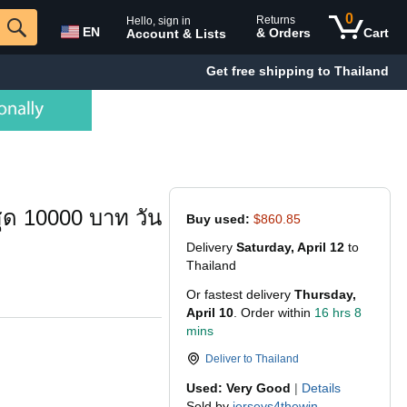
0
Returns
Hello, sign in
EN
& Orders
Cart
Account & Lists
Get free shipping to Thailand
ุด 10000 บาท วัน
Buy used:
$860.85
Delivery
Saturday, April 12
to
Thailand
Or fastest delivery
Thursday,
April 10
. Order within
16 hrs 8
mins
Deliver to
Thailand
Used: Very Good
|
Details
Sold by
jerseys4thewin