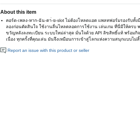
About this item
คอร์ด-เพลง-หาก-ฉัน-ตา่-ย-slot ไม่ต้องโหลดแอต แพลทฟอร์มรองรับทั้งม
ลองก่อนตัดสินใจ ใช้งานลื่นไหลตลอดการใช้งาน เล่นเกม ที่นี่มีให้ครบ
ขวัญหลังลงทะเบียน ระบบใหม่ล่าสุด มั่นใจด้วย API ลิขสิทธิ์แท้ พร้อมกิ
เนื่อง ทุกครั้งที่คุณเล่น มันจึงเหมือนการเข้าสู่โลกแห่งความสนุกแบบไม่สิ
Report an issue with this product or seller