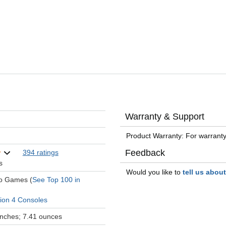
Warranty & Support
Product Warranty: For warranty
Feedback
394 ratings
s
Would you like to
tell us abou
eo Games (
See Top 100 in
tion 4 Consoles
 inches; 7.41 ounces