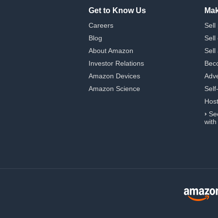
Get to Know Us
Mak
Careers
Sell
Blog
Sell
About Amazon
Sell
Investor Relations
Beco
Amazon Devices
Adve
Amazon Science
Self
Hos
›
Se
with