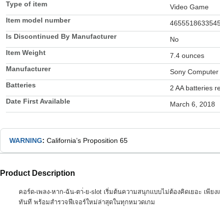
Type of item
Video Game
Item model number
465551863354
Is Discontinued By Manufacturer
No
Item Weight
7.4 ounces
Manufacturer
Sony Computer 
Batteries
2 AA batteries r
Date First Available
March 6, 2018
WARNING
:
California’s Proposition 65
Product Description
คอร์ด-เพลง-หาก-ฉัน-ตา่-ย-slot เริ่มต้นความสนุกแบบไม่ต้องคิดเยอะ เพีย
ทันที พร้อมสำรวจฟีเจอร์ใหม่ล่าสุดในทุกหมวดเกม