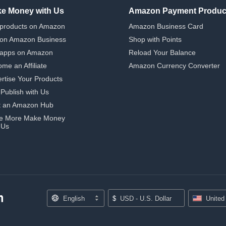
e Money with Us
Amazon Payment Produc
 products on Amazon
Amazon Business Card
 on Amazon Business
Shop with Points
 apps on Amazon
Reload Your Balance
me an Affiliate
Amazon Currency Converter
rtise Your Products
-Publish with Us
t an Amazon Hub
e More Make Money
 Us
English
$
USD - U.S. Dollar
United