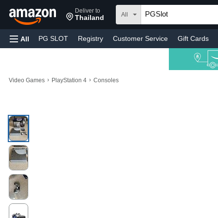
Deliver to
All
Thailand
PG SLOT
Registry
Customer Service
Gift Cards
All
›
›
Video Games
PlayStation 4
Consoles