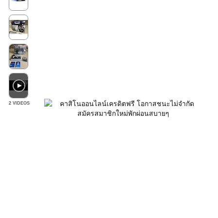
2 VIDEOS