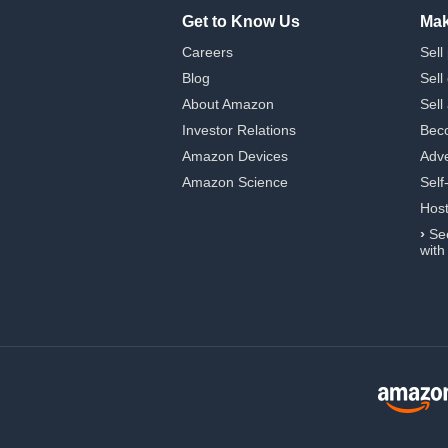
Get to Know Us
Mak
Careers
Sell
Blog
Sell
About Amazon
Sell
Investor Relations
Beco
Amazon Devices
Adve
Amazon Science
Self
Hos
›
Se
with