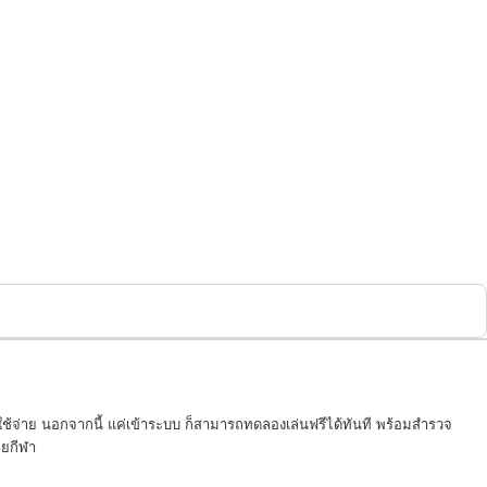
ใช้จ่าย นอกจากนี้ แค่เข้าระบบ ก็สามารถทดลองเล่นฟรีได้ทันที พร้อมสำรวจ
ายกีฬา