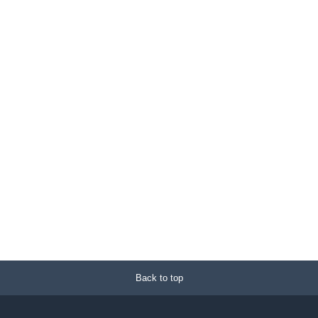
Back to top