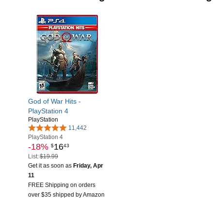
God of War Hits -
PlayStation 4
PlayStation
11,442
PlayStation 4
-18%
16
$
43
List:
$19.99
Get it as soon as
Friday, Apr
11
FREE Shipping on orders
over $35 shipped by Amazon