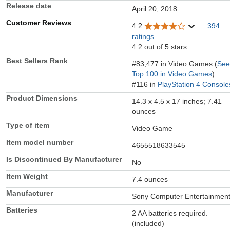
Release date
April 20, 2018
Customer Reviews
4.2
394
ratings
4.2 out of 5 stars
Best Sellers Rank
#83,477 in Video Games (
See
Top 100 in Video Games
)
#116 in
PlayStation 4 Console
Product Dimensions
14.3 x 4.5 x 17 inches; 7.41
ounces
Type of item
Video Game
Item model number
4655518633545
Is Discontinued By Manufacturer
No
Item Weight
7.4 ounces
Manufacturer
Sony Computer Entertainmen
Batteries
2 AA batteries required.
(included)