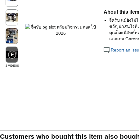
About this ite
จี่ครับ แม้ยังไ
ขวัญน่าสนใจที่
คุณก็จะมีสิทธิ์
และเกม Garen
Report an issue
2 VIDEOS
Customers who bought this item also bough