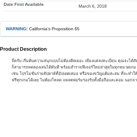
Date First Available
March 6, 2018
WARNING
:
California’s Proposition 65
Product Description
จี่ครับ เริ่มต้นความสนุกแบบไม่ต้องคิดเยอะ เพียงแค่ลงทะเบียน คุณจะได้ส
ก็สามารถทดลองเล่นได้ทันที พร้อมสำรวจฟีเจอร์ใหม่ล่าสุดในทุกหมวดเกม ไ
เช่น โปรโมชั่นรายสัปดาห์ที่อัปเดตเสมอ หรือของขวัญแต้มสะสม ที่จะทำให้กา
ฟรีทุกเกมได้เลย ไม่ต้องโหลด แพลตฟอร์มรองรับทั้งมือถือและคอม นอกจากนั