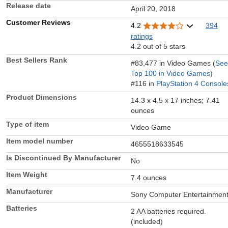
Release date
April 20, 2018
Customer Reviews
4.2
394
ratings
4.2 out of 5 stars
Best Sellers Rank
#83,477 in Video Games (
See
Top 100 in Video Games
)
#116 in
PlayStation 4 Console
Product Dimensions
14.3 x 4.5 x 17 inches; 7.41
ounces
Type of item
Video Game
Item model number
4655518633545
Is Discontinued By Manufacturer
No
Item Weight
7.4 ounces
Manufacturer
Sony Computer Entertainmen
Batteries
2 AA batteries required.
(included)