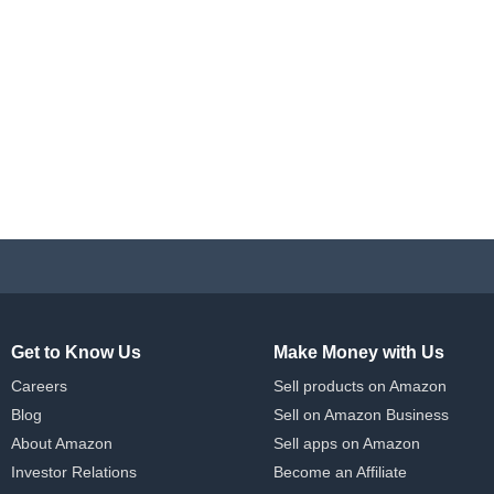
Get to Know Us
Make Money with Us
Careers
Sell products on Amazon
Blog
Sell on Amazon Business
About Amazon
Sell apps on Amazon
Investor Relations
Become an Affiliate