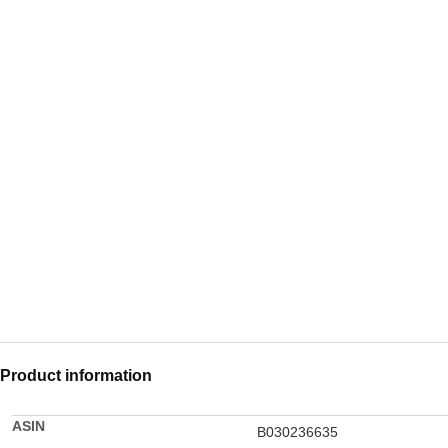
Product information
ASIN
B030236635