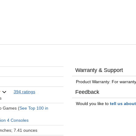
Warranty & Support
Product Warranty: For warranty
Feedback
394 ratings
s
Would you like to
tell us abou
eo Games (
See Top 100 in
tion 4 Consoles
 inches; 7.41 ounces