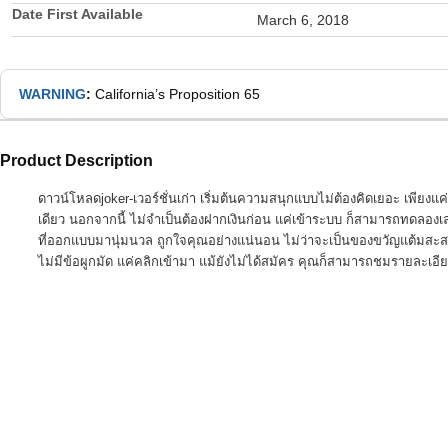
Date First Available
March 6, 2018
WARNING
:
California’s Proposition 65
Product Description
ดาวน์โหลดjoker-เวอร์ชั่นเก่า เริ่มต้นความสนุกแบบไม่ต้องคิดเยอะ เพียงแ
เดียว นอกจากนี้ ไม่จำเป็นต้องฝากเงินก่อน แค่เข้าระบบ ก็สามารถทดลองเ
ที่ออกแบบมานุ่มนวล ถูกใจคุณอย่างแน่นอน ไม่ว่าจะเป็นของขวัญแต้มสะส
ไม่มีข้อผูกมัด แค่คลิกเข้ามา แม้ยังไม่ได้สมัคร คุณก็สามารถชมรายละเอ