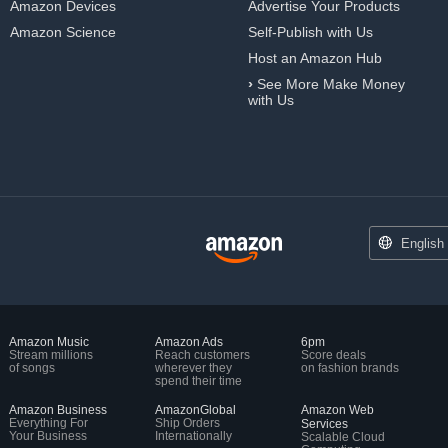
Amazon Devices
Advertise Your Products
Amazon Science
Self-Publish with Us
Host an Amazon Hub
›
See More Make Money
with Us
English
Amazon Music
Amazon Ads
6pm
Stream millions
Reach customers
Score deals
of songs
wherever they
on fashion brands
spend their time
Amazon Business
AmazonGlobal
Amazon Web
Everything For
Ship Orders
Services
Your Business
Internationally
Scalable Cloud