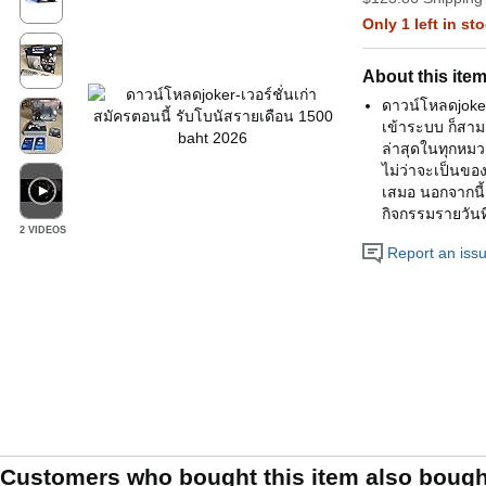
Only 1 left in st
About this ite
ดาวน์โหลดjoker-
เข้าระบบ ก็สาม
ล่าสุดในทุกหมวด
ไม่ว่าจะเป็นขอ
เสมอ นอกจากนี้
กิจกรรมรายวันที
2 VIDEOS
Report an issue
Customers who bought this item also bough