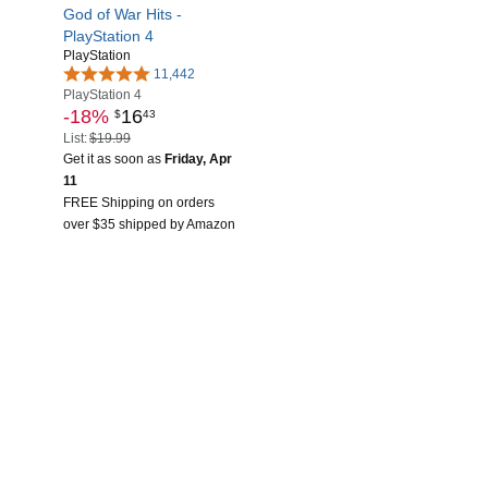
God of War Hits -
PlayStation 4
PlayStation
11,442
PlayStation 4
-18%
16
$
43
List:
$19.99
Get it as soon as
Friday, Apr
11
FREE Shipping on orders
over $35 shipped by Amazon