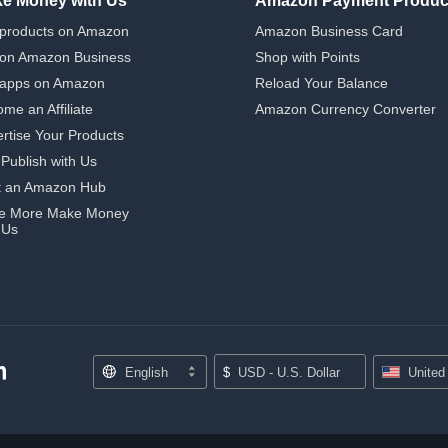
e Money with Us
Amazon Payment Produc
 products on Amazon
Amazon Business Card
 on Amazon Business
Shop with Points
 apps on Amazon
Reload Your Balance
me an Affiliate
Amazon Currency Converter
rtise Your Products
-Publish with Us
t an Amazon Hub
e More Make Money
 Us
English
$
USD - U.S. Dollar
United