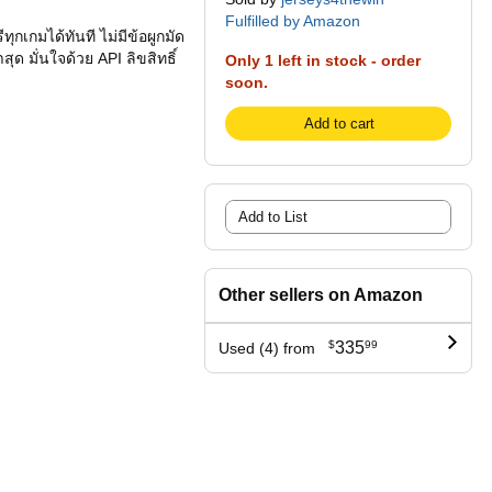
Fulfilled by Amazon
เกมได้ทันที ไม่มีข้อผูกมัด
ุด มั่นใจด้วย API ลิขสิทธิ์
Only 1 left in stock - order
soon.
Add to cart
Add to List
Other sellers on Amazon
$
335
99
Used (4) from