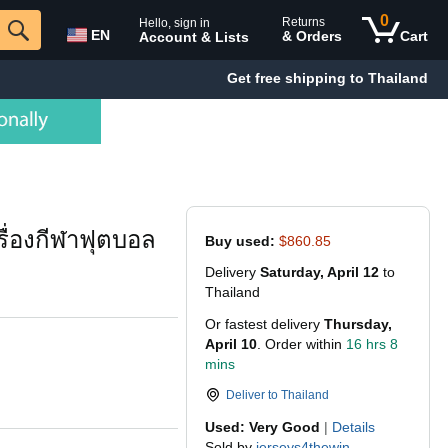
0
Returns
Hello, sign in
EN
& Orders
Cart
Account & Lists
Get free shipping to Thailand
รื่องกีฬาฟุตบอล
Buy used:
$860.85
Delivery
Saturday, April 12
to
Thailand
Or fastest delivery
Thursday,
April 10
. Order within
16 hrs 8
mins
Deliver to
Thailand
Used: Very Good
|
Details
Sold by
jerseys4thewin