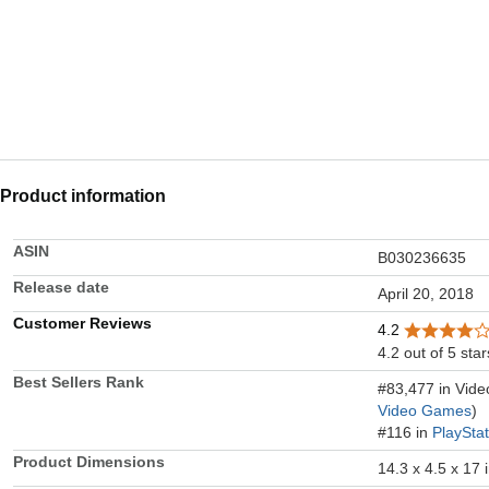
Product information
ASIN
B030236635
Release date
April 20, 2018
Customer Reviews
4.2
4.2 out of 5 star
Best Sellers Rank
#83,477 in Vid
Video Games
)
#116 in
PlaySta
Product Dimensions
14.3 x 4.5 x 17