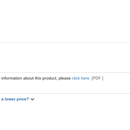
 information about this product, please
click here.
[PDF ]
t a lower price?