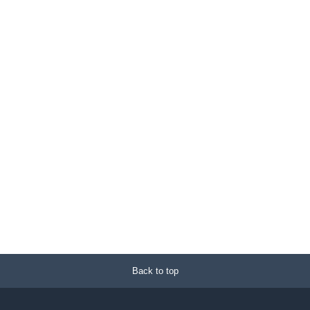
Back to top