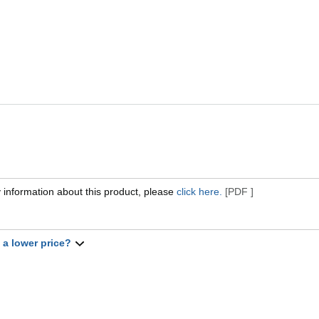
 information about this product, please
click here.
[PDF ]
t a lower price?