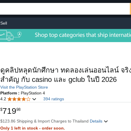
Sell
ดูคลิปหลุดนักศึกษา ทดลองเล่นออนไลน์ จริงจ
สำคัญ กับ casino และ gclub ในปี 2026
Visit the PlayStation Store
Platform :
PlayStation 4
4.2
394 ratings
719
$
98
$123.86 Shipping & Import Charges to Thailand
Details
Only 1 left in stock - order soon.