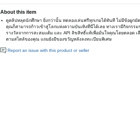
About this item
ดูคลิปหลุดนักศึกษา ยิ่งกว่านั้น ทดลองเล่นฟรีทุกเกมได้ทันที ไม่มีข้อผูกมั
คุณก็สามารถก้าวเข้าสู่โลกแห่งความบันเทิงที่นี่ได้เลย ทางเรามีกิจกรรมรา
รางวัลจากการสะสมแต้ม และ API ลิขสิทธิ์แท้เพื่อมั่นใจคุณโดยตลอด เล
ตามสไตล์ของคุณ แถมยังมีของขวัญหลังลงทะเบียนพิเศษ
Report an issue with this product or seller