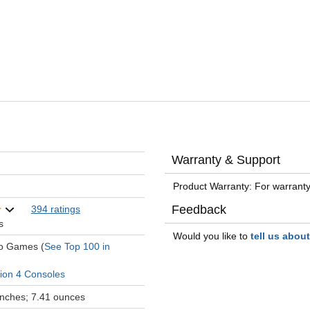
Warranty & Support
Product Warranty: For warranty
Feedback
394 ratings
s
Would you like to
tell us abou
eo Games (
See Top 100 in
tion 4 Consoles
 inches; 7.41 ounces