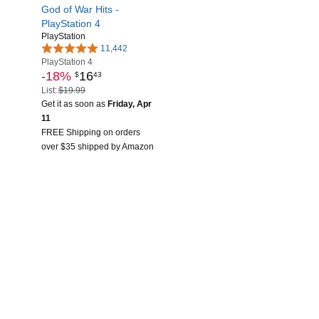
God of War Hits -
PlayStation 4
PlayStation
11,442
PlayStation 4
-18%
16
$
43
List:
$19.99
Get it as soon as
Friday, Apr
11
FREE Shipping on orders
over $35 shipped by Amazon