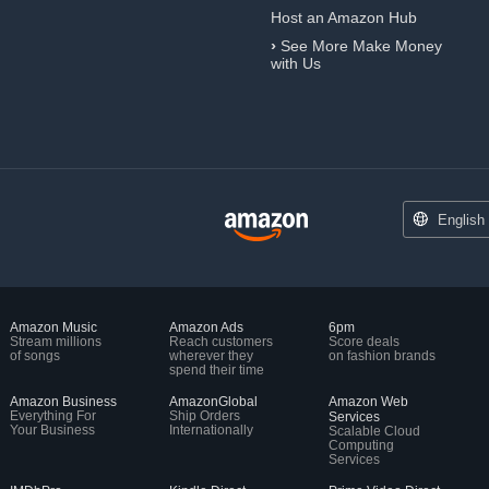
Host an Amazon Hub
›
See More Make Money
with Us
English
Amazon Music
Amazon Ads
6pm
Stream millions
Reach customers
Score deals
of songs
wherever they
on fashion brands
spend their time
Amazon Business
AmazonGlobal
Amazon Web
Everything For
Ship Orders
Services
Your Business
Internationally
Scalable Cloud
Computing
Services