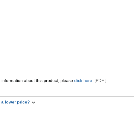
 information about this product, please
click here.
[PDF ]
t a lower price?