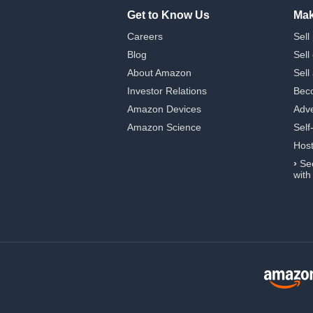
Get to Know Us
Mak
Careers
Sell
Blog
Sell
About Amazon
Sell
Investor Relations
Beco
Amazon Devices
Adve
Amazon Science
Self
Hos
›
Se
with