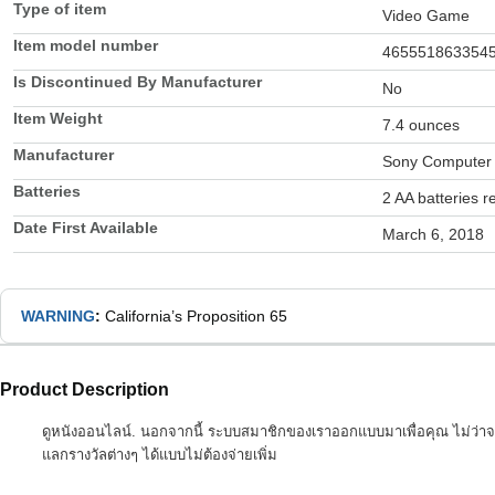
Type of item
Video Game
Item model number
465551863354
Is Discontinued By Manufacturer
No
Item Weight
7.4 ounces
Manufacturer
Sony Computer 
Batteries
2 AA batteries r
Date First Available
March 6, 2018
WARNING
:
California’s Proposition 65
Product Description
ดูหนังออนไลน์. นอกจากนี้ ระบบสมาชิกของเราออกแบบมาเพื่อคุณ ไม่ว่าจะ
แลกรางวัลต่างๆ ได้แบบไม่ต้องจ่ายเพิ่ม