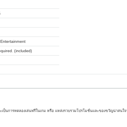
5
Entertainment
equired. (included)
เป็นการทดลองเล่นฟรีในเกม หรือ แหล่งรวบรวมโปรโมชั่นและของขวัญน่าสนใจที่อั