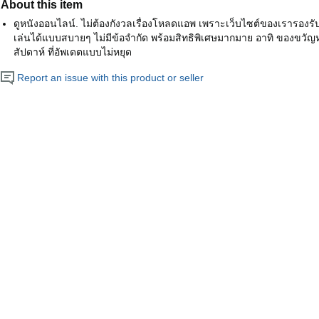
About this item
ดูหนังออนไลน์. ไม่ต้องกังวลเรื่องโหลดแอพ เพราะเว็บไซต์ของเรารองรับ
เล่นได้แบบสบายๆ ไม่มีข้อจำกัด พร้อมสิทธิพิเศษมากมาย อาทิ ของขวั
สัปดาห์ ที่อัพเดตแบบไม่หยุด
Report an issue with this product or seller