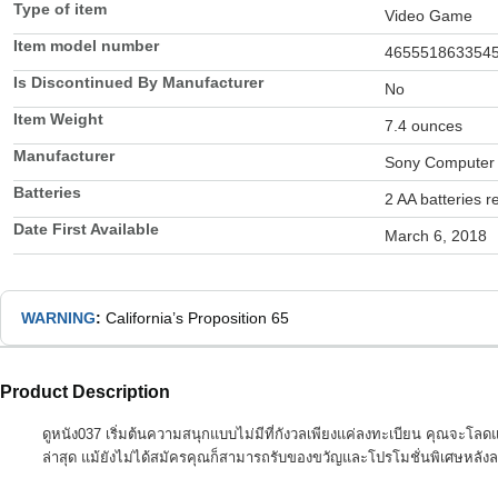
Type of item
Video Game
Item model number
465551863354
Is Discontinued By Manufacturer
No
Item Weight
7.4 ounces
Manufacturer
Sony Computer 
Batteries
2 AA batteries r
Date First Available
March 6, 2018
WARNING
:
California’s Proposition 65
Product Description
ดูหนัง037 เริ่มต้นความสนุกแบบไม่มีที่กังวลเพียงแค่ลงทะเบียน คุณจะโล
ล่าสุด แม้ยังไม่ได้สมัครคุณก็สามารถรับของขวัญและโปรโมชั่นพิเศษหลัง