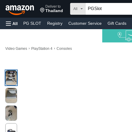
Deliver to
All
Thailand
PG SLOT
Registry
Customer Service
Gift Cards
All
›
›
Video Games
PlayStation 4
Consoles