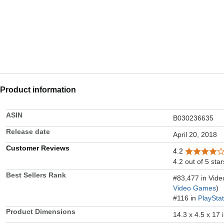
Product information
ASIN
B030236635
Release date
April 20, 2018
Customer Reviews
4.2
4.2 out of 5 star
Best Sellers Rank
#83,477 in Vid
Video Games
)
#116 in
PlaySta
Product Dimensions
14.3 x 4.5 x 17