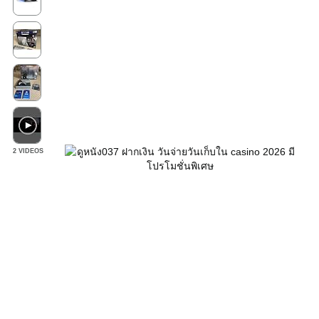
2 VIDEOS