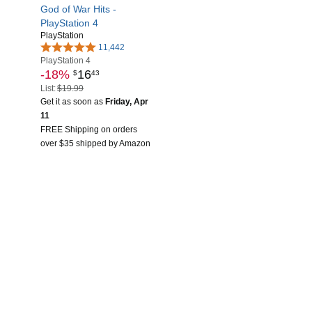
God of War Hits -
PlayStation 4
PlayStation
11,442
PlayStation 4
-18%
16
$
43
List:
$19.99
Get it as soon as
Friday, Apr
11
FREE Shipping on orders
over $35 shipped by Amazon