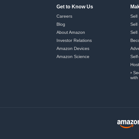
Get to Know Us
Mak
Careers
Sell
Blog
Sell
About Amazon
Sell
Investor Relations
Beco
Amazon Devices
Adve
Amazon Science
Self
Hos
›
Se
with