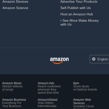
Amazon Devices
Advertise Your Products
Amazon Science
Self-Publish with Us
Host an Amazon Hub
›
See More Make Money
with Us
English
Amazon Music
Amazon Ads
6pm
Stream millions
Reach customers
Score deals
of songs
wherever they
on fashion brands
spend their time
Amazon Business
AmazonGlobal
Amazon Web
Everything For
Ship Orders
Services
Your Business
Internationally
Scalable Cloud