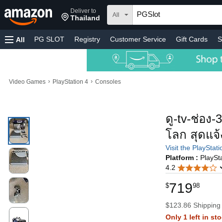
Deliver to
All
Thailand
PG SLOT
Registry
Customer Service
Gift Cards
S
All
›
›
Video Games
PlayStation 4
Consoles
ดู-tv-ช่อง
โลก สุดแจ้
Visit the PlayStat
Platform :
PlaySt
4.2
719
$
98
$123.86 Shipping
Only 1 left in st