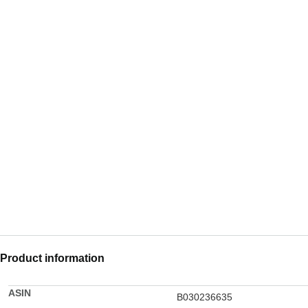
Product information
ASIN
B030236635