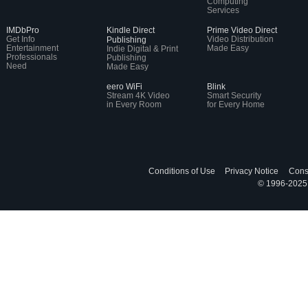
Computing
Services
IMDbPro
Kindle Direct
Prime Video Direct
Get Info
Video Distribution
Publishing
Entertainment
Made Easy
Indie Digital & Print
Professionals
Publishing
Need
Made Easy
eero WiFi
Blink
Stream 4K Video
Smart Security
in Every Room
for Every Home
Conditions of Use
Privacy Notice
Cons
© 1996-2025, 