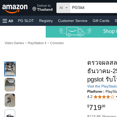
Deliver to
All
Thailand
PG SLOT
Registry
Customer Service
Gift Cards
S
All
›
›
Video Games
PlayStation 4
Consoles
ตรวจผลสลา
ธันวาคม-2
pgslot รับ
Visit the PlayStat
Platform :
PlaySt
4.2
719
$
98
$123.86 Shipping