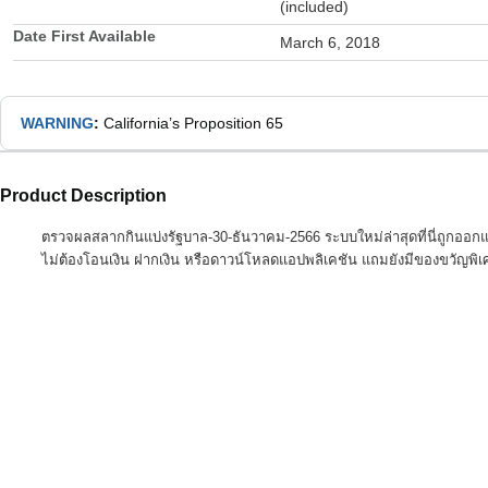
(included)
Date First Available
March 6, 2018
WARNING
:
California’s Proposition 65
Product Description
ตรวจผลสลากกินแบ่งรัฐบาล-30-ธันวาคม-2566 ระบบใหม่ล่าสุดที่นี่ถูกออกแบ
ไม่ต้องโอนเงิน ฝากเงิน หรือดาวน์โหลดแอปพลิเคชัน แถมยังมีของขวัญพิเศ