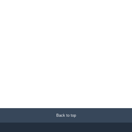
Back to top