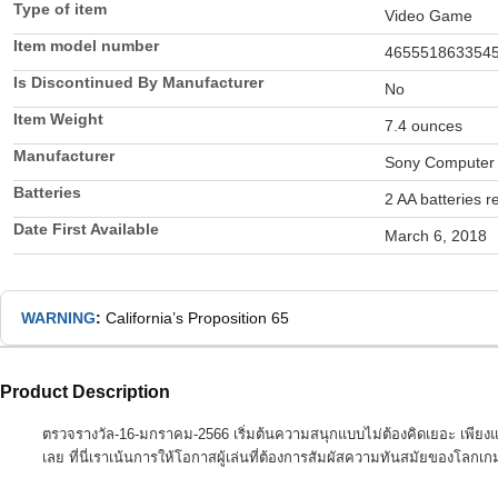
Type of item
Video Game
Item model number
465551863354
Is Discontinued By Manufacturer
No
Item Weight
7.4 ounces
Manufacturer
Sony Computer 
Batteries
2 AA batteries r
Date First Available
March 6, 2018
WARNING
:
California’s Proposition 65
Product Description
ตรวจรางวัล-16-มกราคม-2566 เริ่มต้นความสนุกแบบไม่ต้องคิดเยอะ เพียงแค
เลย ที่นี่เราเน้นการให้โอกาสผู้เล่นที่ต้องการสัมผัสความทันสมัยของโลก