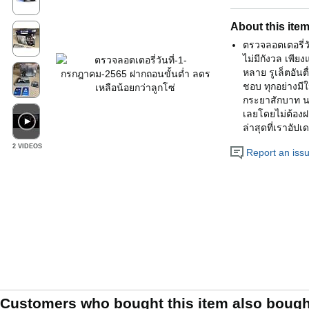
About this ite
ตรวจลอตเตอรี่ว
ไม่มีกังวล เพี
หลาย รูเล็ตอันต
ชอบ ทุกอย่างมีใ
กระยาสักบาท นอ
เลยโดยไม่ต้องฝาก
ล่าสุดที่เราอัป
2 VIDEOS
Report an issue
Customers who bought this item also bough