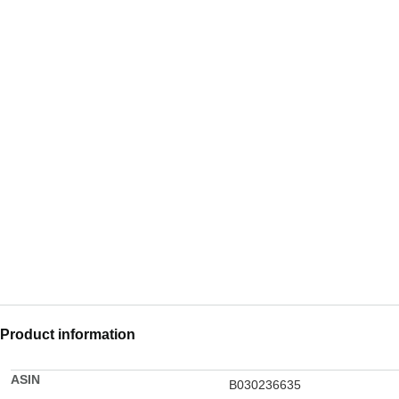
Product information
ASIN
B030236635