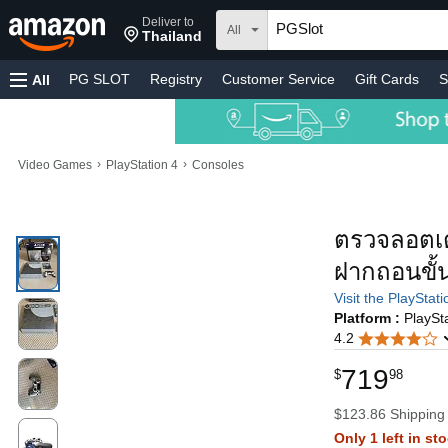
Deliver to
All
Thailand
PG SLOT
Registry
Customer Service
Gift Cards
S
All
›
›
Video Games
PlayStation 4
Consoles
ตรวจลอตเต
ฝากถอนขั้น
Visit the PlayStat
Platform :
PlaySt
4.2
719
$
98
$123.86 Shipping
Only 1 left in st