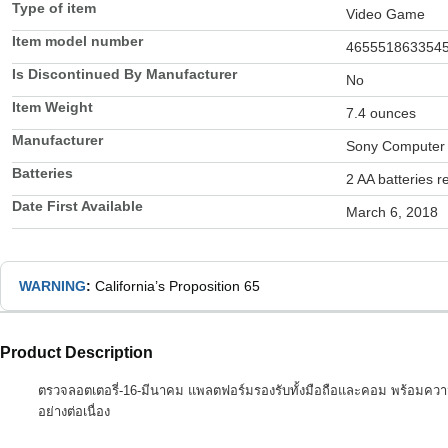
Type of item
Video Game
Item model number
465551863354
Is Discontinued By Manufacturer
No
Item Weight
7.4 ounces
Manufacturer
Sony Computer 
Batteries
2 AA batteries r
Date First Available
March 6, 2018
WARNING
:
California’s Proposition 65
Product Description
ตรวจลอตเตอรี่-16-มีนาคม แพลตฟอร์มรองรับทั้งมือถือและคอม พร้อมความลื
อย่างต่อเนื่อง