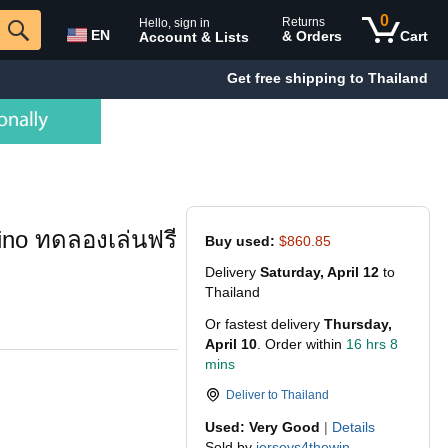
0
Returns
Hello, sign in
EN
& Orders
Cart
Account & Lists
Get free shipping to Thailand
ino ทดลองเล่นฟรี
Buy used:
$860.85
Delivery
Saturday, April 12
to
Thailand
Or fastest delivery
Thursday,
April 10
. Order within
16 hrs 8
mins
Deliver to
Thailand
Used: Very Good
|
Details
Sold by
jerseys4thewin