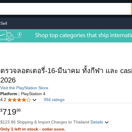
Sell
ตรวจลอตเตอรี่-16-มีนาคม ทั้งกีฬา และ cas
2026
Visit the PlayStation Store
Platform :
PlayStation 4
4.2
394 ratings
719
$
98
$123.86 Shipping & Import Charges to Thailand
Details
Only 1 left in stock - order soon.