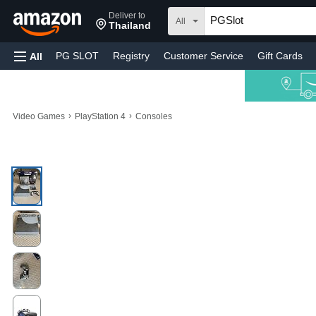
Deliver to
All
Thailand
PG SLOT
Registry
Customer Service
Gift Cards
All
›
›
Video Games
PlayStation 4
Consoles