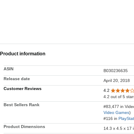
Product information
ASIN
B030236635
Release date
April 20, 2018
Customer Reviews
4.2
4.2 out of 5 star
Best Sellers Rank
#83,477 in Vid
Video Games
)
#116 in
PlaySta
Product Dimensions
14.3 x 4.5 x 17