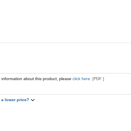
 information about this product, please
click here.
[PDF ]
t a lower price?