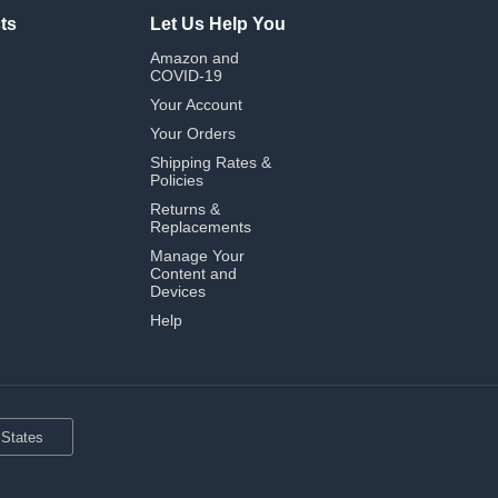
ts
Let Us Help You
Amazon and
COVID-19
Your Account
Your Orders
Shipping Rates &
Policies
Returns &
Replacements
Manage Your
Content and
Devices
Help
 States