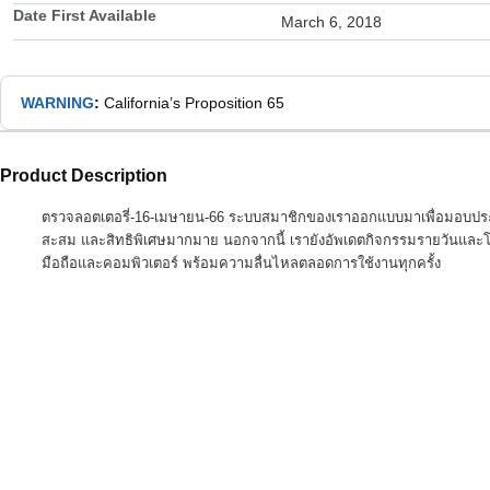
Date First Available
March 6, 2018
WARNING
:
California’s Proposition 65
Product Description
ตรวจลอตเตอรี่-16-เมษายน-66 ระบบสมาชิกของเราออกแบบมาเพื่อมอบประสบกา
สะสม และสิทธิพิเศษมากมาย นอกจากนี้ เรายังอัพเดตกิจกรรมรายวันและโปร
มือถือและคอมพิวเตอร์ พร้อมความลื่นไหลตลอดการใช้งานทุกครั้ง