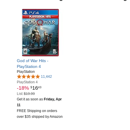
God of War Hits -
PlayStation 4
PlayStation
11,442
PlayStation 4
-18%
16
$
43
List:
$19.99
Get it as soon as
Friday, Apr
11
FREE Shipping on orders
over $35 shipped by Amazon