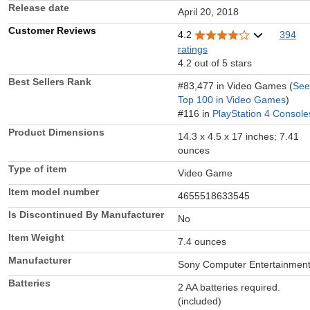
Release date
April 20, 2018
Customer Reviews
4.2
394
ratings
4.2 out of 5 stars
Best Sellers Rank
#83,477 in Video Games (
See
Top 100 in Video Games
)
#116 in
PlayStation 4 Console
Product Dimensions
14.3 x 4.5 x 17 inches; 7.41
ounces
Type of item
Video Game
Item model number
4655518633545
Is Discontinued By Manufacturer
No
Item Weight
7.4 ounces
Manufacturer
Sony Computer Entertainmen
Batteries
2 AA batteries required.
(included)