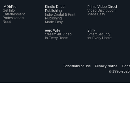
IMDbPro
Kindle Direct
Prime Video Direct
Get Info
Video Distribution
Publishing
Entertainment
Made Easy
Indie Digital & Print
Professionals
Publishing
Need
Made Easy
eero WiFi
Blink
Stream 4K Video
Smart Security
in Every Room
for Every Home
Conditions of Use
Privacy Notice
Cons
© 1996-2025, 