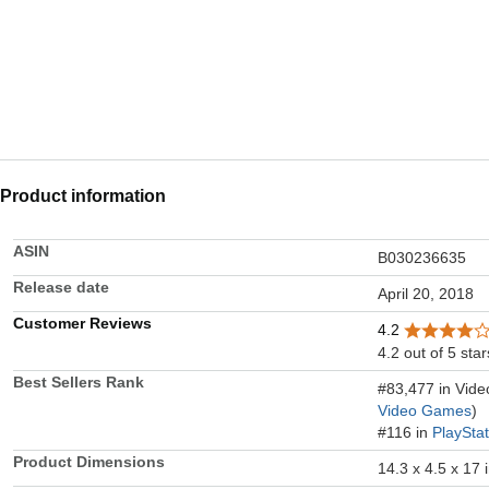
Product information
ASIN
B030236635
Release date
April 20, 2018
Customer Reviews
4.2
4.2 out of 5 star
Best Sellers Rank
#83,477 in Vid
Video Games
)
#116 in
PlaySta
Product Dimensions
14.3 x 4.5 x 17