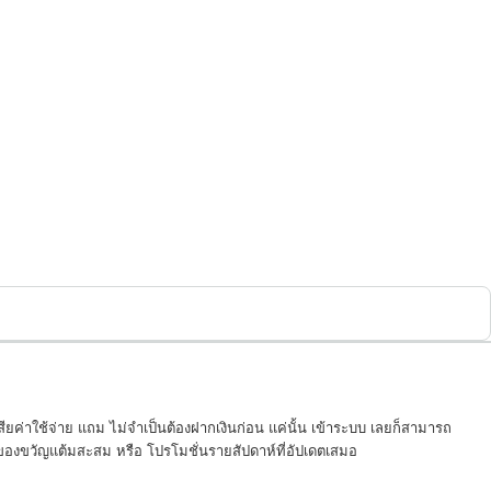
ยค่าใช้จ่าย แถม ไม่จำเป็นต้องฝากเงินก่อน แค่นั้น เข้าระบบ เลยก็สามารถ
นของขวัญแต้มสะสม หรือ โปรโมชั่นรายสัปดาห์ที่อัปเดตเสมอ