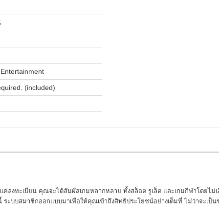
5
Entertainment
equired. (included)
ค่ลงทะเบียน คุณจะได้สัมผัสเกมหลากหลาย ทั้งสล็อต รูเล็ต และเกมกีฬาโดยไม่เสี
 ระบบสมาชิกออกแบบมาเพื่อให้คุณเข้าถึงสิทธิประโยชน์อย่างเต็มที่ ไม่ว่าจะเป็