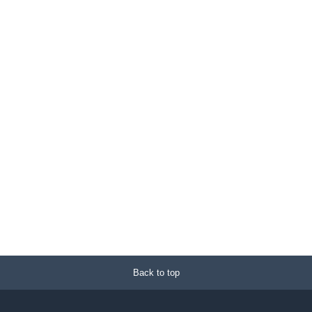
Back to top