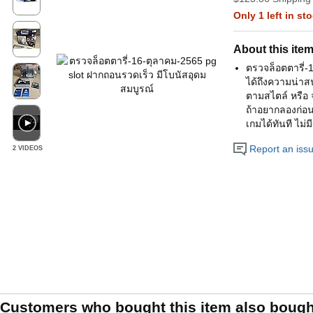
Only 1 left in st
About this ite
ตรวจล็อตตารี่-1
ได้ถึงความน่าส
ตามสไตล์ หรือ 
ถ้าอยากลองก่อน
เกมได้ทันที ไม่ม
Report an issue
2 VIDEOS
Customers who bought this item also bough