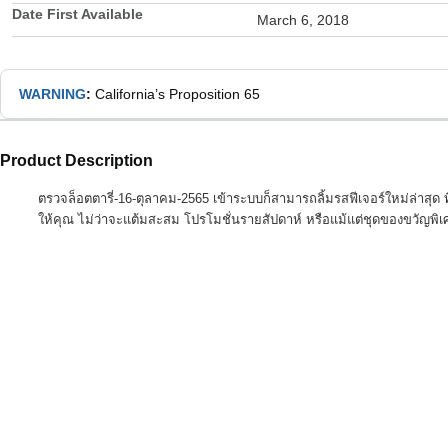
Date First Available
March 6, 2018
WARNING
:
California’s Proposition 65
Product Description
ตรวจล็อตตารี่-16-ตุลาคม-2565 เข้าระบบก็สามารถลิ้มรสฟีเจอร์ใหม่ล่า
ให้คุณ ไม่ว่าจะแต้มสะสม โปรโมชั่นรายสัปดาห์ หรือแม้แต่ชุดของขวัญพิเ