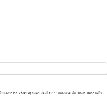
ษ ใช้แลกรางวัล หรือเข้าสู่เกมพรีเมียมได้แบบไม่ต้องจ่ายเพิ่ม เปิดประสบการณ์ใหม่