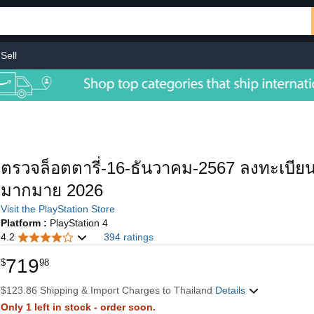
Sell
ตรวจล็อตตารี่-16-ธันวาคม-2567 ลงทะเบียน
มากมาย 2026
Visit the PlayStation Store
Platform :
PlayStation 4
4.2
394 ratings
719
$
98
$123.86 Shipping & Import Charges to Thailand
Details
Only 1 left in stock - order soon.