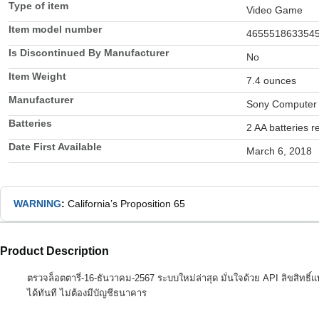
Type of item
Video Game
Item model number
465551863354
Is Discontinued By Manufacturer
No
Item Weight
7.4 ounces
Manufacturer
Sony Computer 
Batteries
2 AA batteries r
Date First Available
March 6, 2018
WARNING
:
California’s Proposition 65
Product Description
ตรวจล็อตตารี่-16-ธันวาคม-2567 ระบบใหม่ล่าสุด มั่นใจด้วย API ลิขสิทธิ์แท้
ได้ทันที ไม่ต้องมีบัญชีธนาคาร