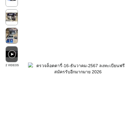
2 VIDEOS