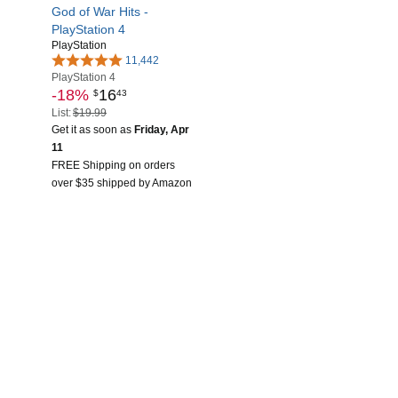
God of War Hits -
PlayStation 4
PlayStation
11,442
PlayStation 4
-18%
16
$
43
List:
$19.99
Get it as soon as
Friday, Apr
11
FREE Shipping on orders
over $35 shipped by Amazon