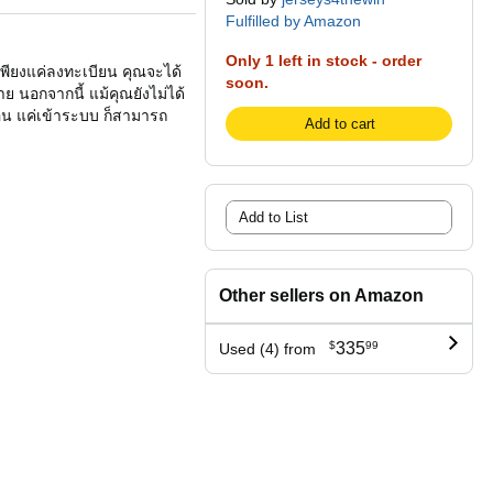
Fulfilled by Amazon
Only 1 left in stock - order
พียงแค่ลงทะเบียน คุณจะได้
soon.
ย นอกจากนี้ แม้คุณยังไม่ได้
่อน แค่เข้าระบบ ก็สามารถ
Add to cart
Add to List
Other sellers on Amazon
$
335
99
Used (4) from