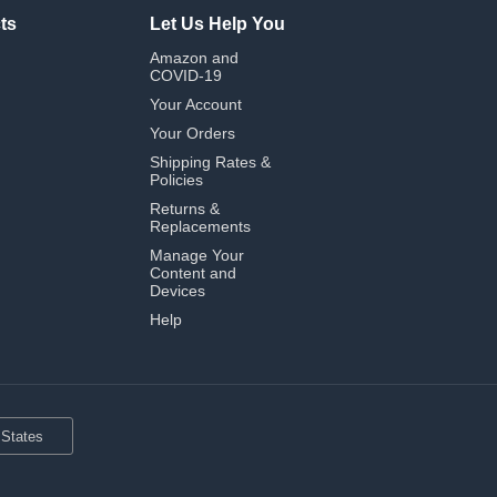
ts
Let Us Help You
Amazon and
COVID-19
Your Account
Your Orders
Shipping Rates &
Policies
Returns &
Replacements
Manage Your
Content and
Devices
Help
 States