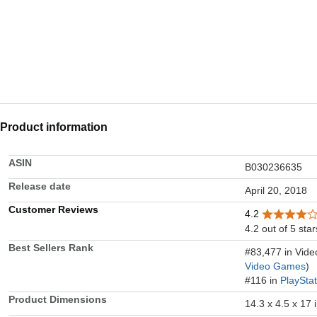
Product information
ASIN
B030236635
Release date
April 20, 2018
Customer Reviews
4.2
4.2 out of 5 star
Best Sellers Rank
#83,477 in Vid
Video Games
)
#116 in
PlaySta
Product Dimensions
14.3 x 4.5 x 17