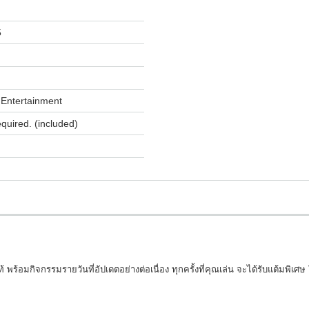
5
Entertainment
equired. (included)
 พร้อมกิจกรรมรายวันที่อัปเดตอย่างต่อเนื่อง ทุกครั้งที่คุณเล่น จะได้รับแต้มพิเศ