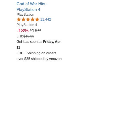
God of War Hits -
PlayStation 4
PlayStation
11,442
PlayStation 4
-18%
16
$
43
List:
$19.99
Get it as soon as
Friday, Apr
11
FREE Shipping on orders
over $35 shipped by Amazon