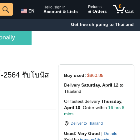
0
Returns
Hello, sign in
EN
& Orders
Cart
Account & Lists
Get free shipping to Thailand
์-2564 รับโบนัส
Buy used:
$860.85
Delivery
Saturday, April 12
to
Thailand
Or fastest delivery
Thursday,
April 10
. Order within
16 hrs 8
mins
Deliver to
Thailand
Used: Very Good
|
Details
Sold by
jerseys4thewin