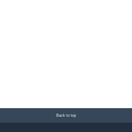
Back to top