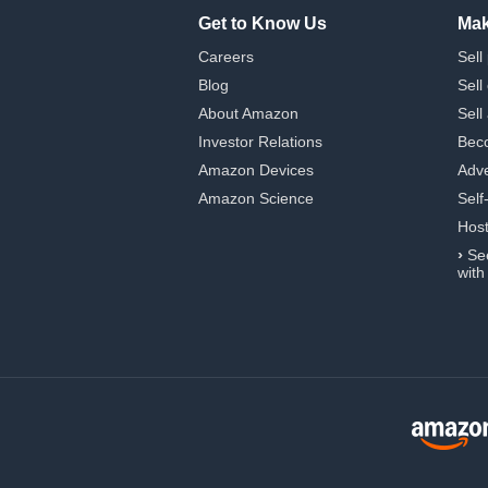
Get to Know Us
Mak
Careers
Sell
Blog
Sell
About Amazon
Sell
Investor Relations
Beco
Amazon Devices
Adve
Amazon Science
Self
Hos
›
Se
with