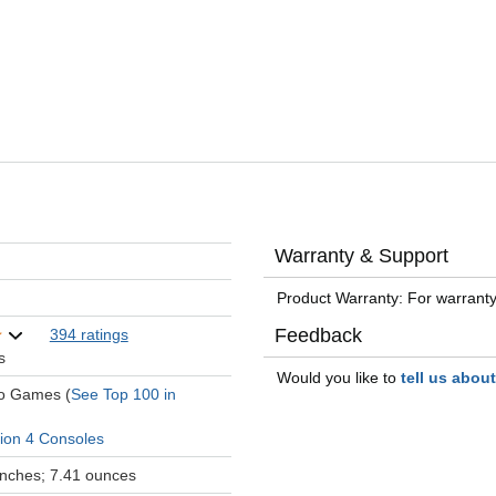
Warranty & Support
Product Warranty: For warranty
Feedback
394 ratings
s
Would you like to
tell us abou
eo Games (
See Top 100 in
tion 4 Consoles
 inches; 7.41 ounces