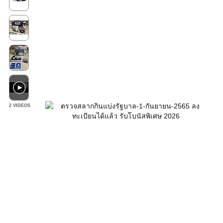
2 VIDEOS