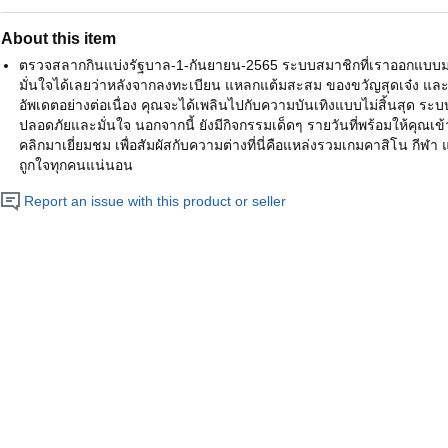
About this item
ตรวจสลากกินแบ่งรัฐบาล-1-กันยายน-2565 ระบบสมาชิกที่เราออกแบบมา
มั่นใจได้เลยว่าหลังจากลงทะเบียน แหลกแต้มสะสม ของขวัญสุดเจ๋ง และร
อัพเดตอย่างต่อเนื่อง คุณจะได้เพลินไปกับความบันเทิงแบบไม่สิ้นสุด ระบบ
ปลอดภัยและมั่นใจ นอกจากนี้ ยังมีกิจกรรมเด็ดๆ รายวันที่พร้อมให้คุณเข้าร
คลิกมาเยี่ยมชม เพื่อสัมผัสกับความต่างที่นี่คือแหล่งรวมเกมคาสิโน กีฬา
ถูกใจทุกคนแน่นอน
Report an issue with this product or seller