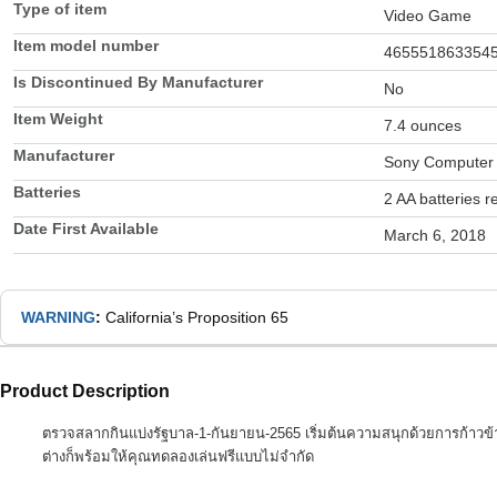
Type of item
Video Game
Item model number
465551863354
Is Discontinued By Manufacturer
No
Item Weight
7.4 ounces
Manufacturer
Sony Computer 
Batteries
2 AA batteries r
Date First Available
March 6, 2018
WARNING
:
California’s Proposition 65
Product Description
ตรวจสลากกินแบ่งรัฐบาล-1-กันยายน-2565 เริ่มต้นความสนุกด้วยการก้าวข้ามเ
ต่างก็พร้อมให้คุณทดลองเล่นฟรีแบบไม่จำกัด