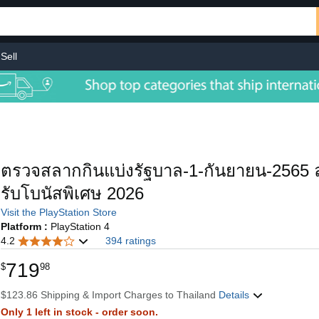
Sell
ตรวจสลากกินแบ่งรัฐบาล-1-กันยายน-2565 ล
รับโบนัสพิเศษ 2026
Visit the PlayStation Store
Platform :
PlayStation 4
4.2
394 ratings
719
$
98
$123.86 Shipping & Import Charges to Thailand
Details
Only 1 left in stock - order soon.