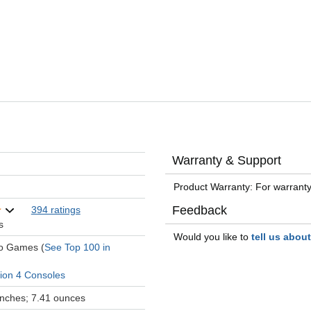
Warranty & Support
Product Warranty: For warranty
Feedback
394 ratings
s
Would you like to
tell us abou
eo Games (
See Top 100 in
tion 4 Consoles
 inches; 7.41 ounces