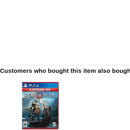
Customers who bought this item also bough