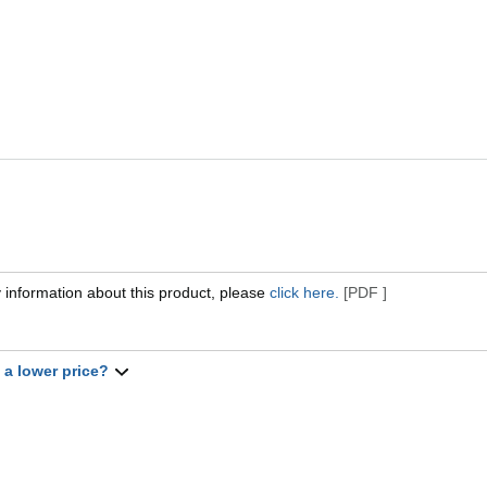
 information about this product, please
click here.
[PDF ]
t a lower price?