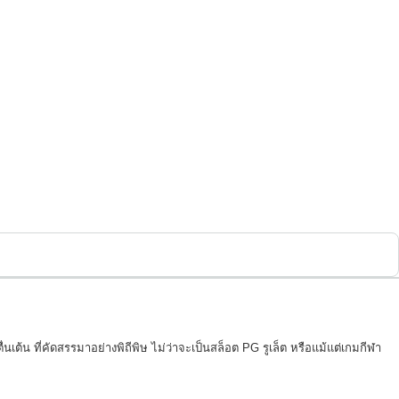
ต้น ที่คัดสรรมาอย่างพิถีพิษ ไม่ว่าจะเป็นสล็อต PG รูเล็ต หรือแม้แต่เกมกีฬา