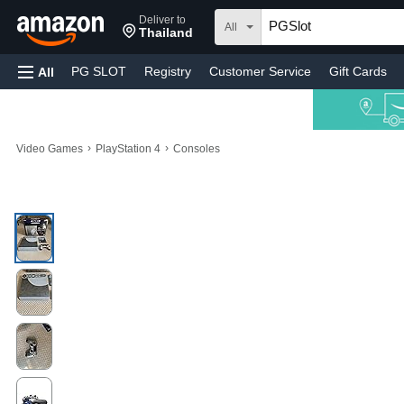
Deliver to
All
Thailand
PG SLOT
Registry
Customer Service
Gift Cards
All
›
›
Video Games
PlayStation 4
Consoles