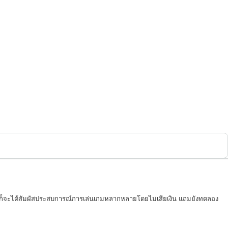
ก็จะได้สัมผัสประสบการณ์การเล่นเกมหลากหลายโดยไม่เสียเงิน แถมยังทดลอง