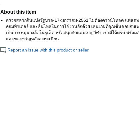
About this item
ตรวจสลากกินแบ่งรัฐบาล-17-มกราคม-2561 ไม่ต้องดาวน์โหลด แพลตฟอร์
คอมพิวเตอร์ และลื่นไหลในการใช้งานอีกด้วย เล่นเกมที่คุณชื่นชอบกับเ
เป็นการหมุนวงล้อในรูเล็ต หรือสนุกกับแคมเปญกีฬา เรามีให้ครบ พร้อม
และของขวัญหลังลงทะเบียน
Report an issue with this product or seller