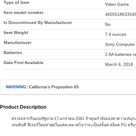
Type of item
Video Game
Item model number
465551863354
Is Discontinued By Manufacturer
No
Item Weight
7.4 ounces
Manufacturer
Sony Computer 
Batteries
2 AA batteries r
Date First Available
March 6, 2018
WARNING
:
California’s Proposition 65
Product Description
ตรวจสลากกินแบ่งรัฐบาล-17-มกราคม-2561 ถ้าคุณกำลังมองหาความสนุกแบ
เล่นทันที ฟีเจอร์ใหม่ล่าสุดในแต่ละหมวดไม่ว่าจะเป็นสล็อต สล็อต PG หรือ