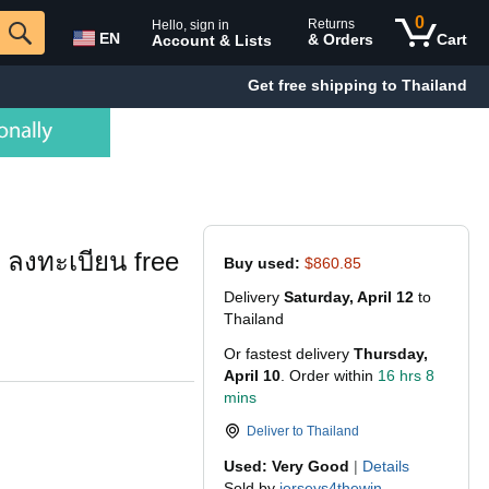
0
Returns
Hello, sign in
EN
& Orders
Cart
Account & Lists
Get free shipping to Thailand
ลงทะเบียน free
Buy used:
$860.85
Delivery
Saturday, April 12
to
Thailand
Or fastest delivery
Thursday,
April 10
. Order within
16 hrs 8
mins
Deliver to
Thailand
Used: Very Good
|
Details
Sold by
jerseys4thewin