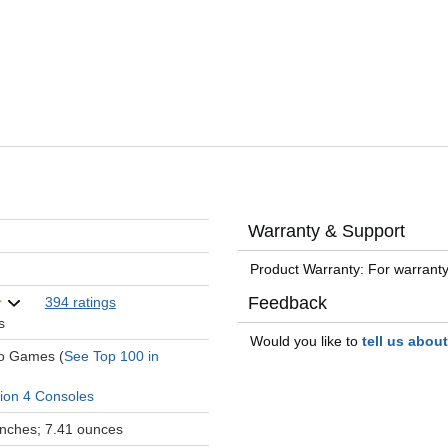
Warranty & Support
Product Warranty: For warranty
Feedback
394 ratings
s
Would you like to
tell us abou
eo Games (
See Top 100 in
tion 4 Consoles
 inches; 7.41 ounces