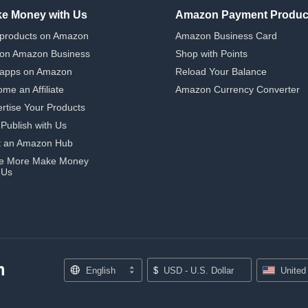
e Money with Us
Amazon Payment Produc
 products on Amazon
Amazon Business Card
 on Amazon Business
Shop with Points
 apps on Amazon
Reload Your Balance
me an Affiliate
Amazon Currency Converter
rtise Your Products
-Publish with Us
t an Amazon Hub
e More Make Money
 Us
English
$
USD - U.S. Dollar
United