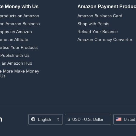
e Money with Us
Amazon Payment Produc
 products on Amazon
Amazon Business Card
 on Amazon Business
Shop with Points
 apps on Amazon
Reload Your Balance
me an Affiliate
Amazon Currency Converter
rtise Your Products
-Publish with Us
t an Amazon Hub
e More Make Money
 Us
English
$
USD - U.S. Dollar
United