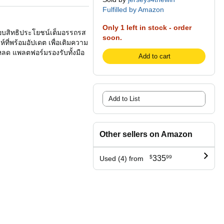
Fulfilled by Amazon
Only 1 left in stock - order
อบสิทธิประโยชน์เต็มอรรถรส
soon.
ที่พร้อมอัปเดต เพื่อเติมความ
์โหลด แพลตฟอร์มรองรับทั้งมือ
Add to cart
Add to List
Other sellers on Amazon
$
335
99
Used (4) from