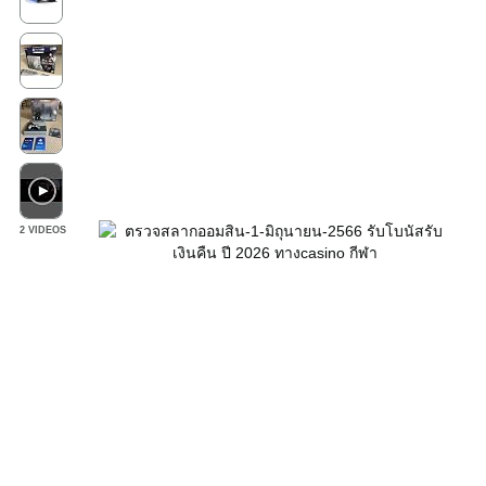
2 VIDEOS