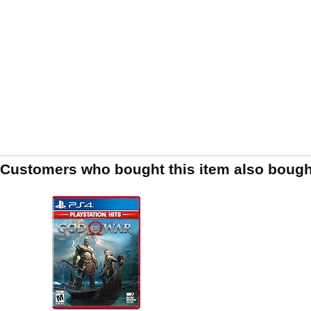
Customers who bought this item also bough