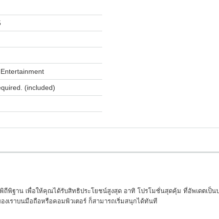
5
Entertainment
equired. (included)
ฐาน เพื่อให้คุณได้รับสิทธิประโยชน์สูงสุด อาทิ โปรโมชั่นสุดคุ้ม ที่อัพเดต
องเราบนมือถือหรือคอมพิวเตอร์ ก็สามารถเริ่มสนุกได้ทันที