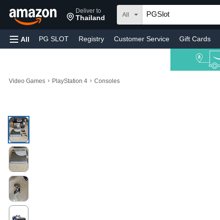
Deliver to
All
Thailand
PG SLOT
Registry
Customer Service
Gift Cards
All
›
›
Video Games
PlayStation 4
Consoles