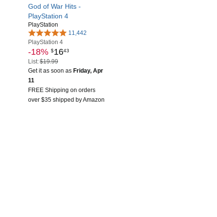
God of War Hits -
PlayStation 4
PlayStation
11,442
PlayStation 4
-18%
16
$
43
List:
$19.99
Get it as soon as
Friday, Apr
11
FREE Shipping on orders
over $35 shipped by Amazon