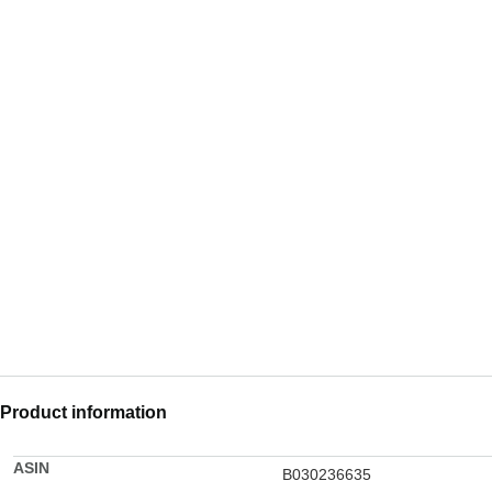
Product information
ASIN
B030236635