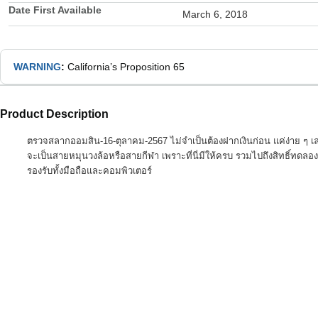
Date First Available
March 6, 2018
WARNING
:
California’s Proposition 65
Product Description
ตรวจสลากออมสิน-16-ตุลาคม-2567 ไม่จำเป็นต้องฝากเงินก่อน แค่ง่าย ๆ เล
จะเป็นสายหมุนวงล้อหรือสายกีฬา เพราะที่นี่มีให้ครบ รวมไปถึงสิทธิ์ทดล
รองรับทั้งมือถือและคอมพิวเตอร์