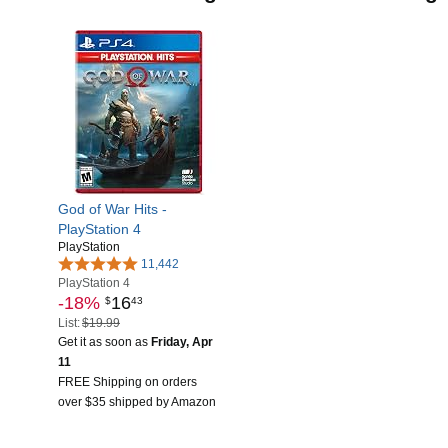
God of War Hits -
PlayStation 4
PlayStation
11,442
PlayStation 4
-18%
16
$
43
List:
$19.99
Get it as soon as
Friday, Apr
11
FREE Shipping on orders
over $35 shipped by Amazon