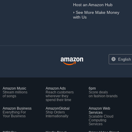
Host an Amazon Hub
›
See More Make Money
with Us
English
Amazon Music
Amazon Ads
6pm
Stream millions
Reach customers
Score deals
of songs
wherever they
on fashion brands
spend their time
Amazon Business
AmazonGlobal
Amazon Web
Everything For
Ship Orders
Services
Your Business
Internationally
Scalable Cloud
Computing
Services