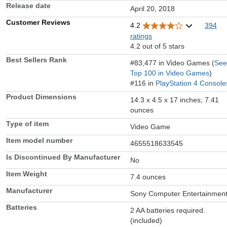
Release date
April 20, 2018
Customer Reviews
4.2
394
ratings
4.2 out of 5 stars
Best Sellers Rank
#83,477 in Video Games (
See
Top 100 in Video Games
)
#116 in
PlayStation 4 Console
Product Dimensions
14.3 x 4.5 x 17 inches; 7.41
ounces
Type of item
Video Game
Item model number
4655518633545
Is Discontinued By Manufacturer
No
Item Weight
7.4 ounces
Manufacturer
Sony Computer Entertainmen
Batteries
2 AA batteries required.
(included)