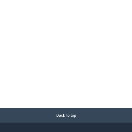
Back to top