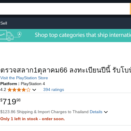
Sell
ตรวจสลาก1ตุลาคม66 ลงทะเบียนปีนี้ รับโบ
Visit the PlayStation Store
Platform :
PlayStation 4
4.2
394 ratings
719
$
98
$123.86 Shipping & Import Charges to Thailand
Details
Only 1 left in stock - order soon.