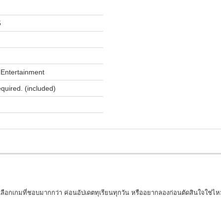
5
Entertainment
equired. (included)
อกเกมที่ชอบมากกว่า ค่อนอัปเดตทุเรียนทุกวัน หรืออยากลองก่อนตัดสินใจใช่ไหม ทดล