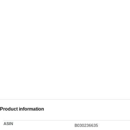
Product information
ASIN
B030236635