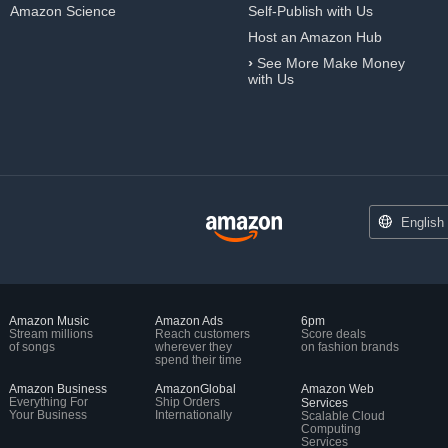
Amazon Science
Self-Publish with Us
Host an Amazon Hub
›
See More Make Money
with Us
English
Amazon Music
Amazon Ads
6pm
Stream millions
Reach customers
Score deals
of songs
wherever they
on fashion brands
spend their time
Amazon Business
AmazonGlobal
Amazon Web
Everything For
Ship Orders
Services
Your Business
Internationally
Scalable Cloud
Computing
Services