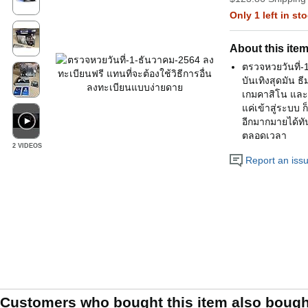
Only 1 left in st
About this ite
ตรวจหวยวันที่
บันเทิงสุดมัน 
เกมคาสิโน และ ก
แค่เข้าสู่ระบบ
อีกมากมายได้ทัน
ตลอดเวลา
2 VIDEOS
Report an issue
Customers who bought this item also bough