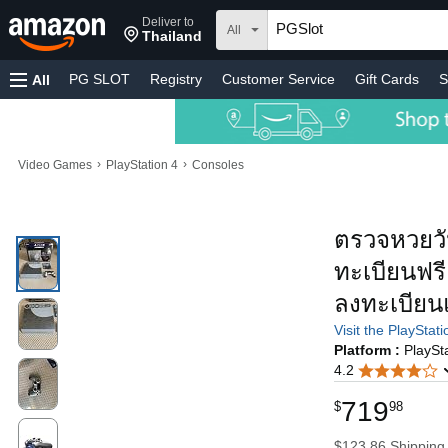
Deliver to
All
Thailand
PG SLOT
Registry
Customer Service
Gift Cards
S
All
›
›
Video Games
PlayStation 4
Consoles
ตรวจหวยวั
ทะเบียนฟรี 
ลงทะเบียน
Visit the PlayStat
Platform :
PlaySt
4.2
719
$
98
$123.86 Shipping