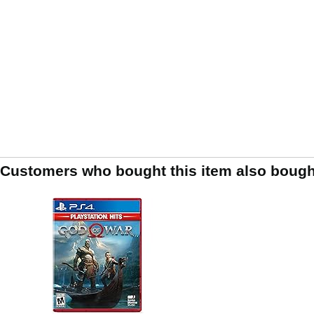
Customers who bought this item also bough