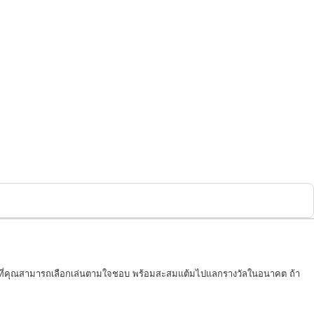
ฬา ที่คุณสามารถเลือกเล่นตามใจชอบ พร้อมสะสมแต้มไปแลกรางวัลในอนาคต ถ้า