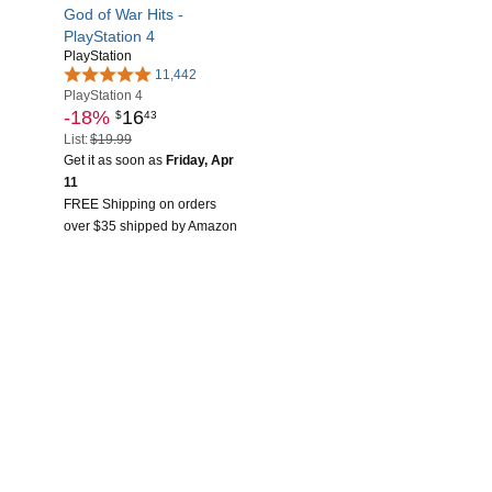
God of War Hits -
PlayStation 4
PlayStation
11,442
PlayStation 4
-18%
16
$
43
List:
$19.99
Get it as soon as
Friday, Apr
11
FREE Shipping on orders
over $35 shipped by Amazon