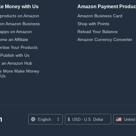
e Money with Us
Amazon Payment Produc
 products on Amazon
Amazon Business Card
 on Amazon Business
Shop with Points
 apps on Amazon
Reload Your Balance
me an Affiliate
Amazon Currency Converter
rtise Your Products
-Publish with Us
t an Amazon Hub
e More Make Money
 Us
English
$
USD - U.S. Dollar
United