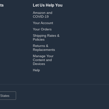
ts
Let Us Help You
Amazon and
COVID-19
Your Account
Your Orders
Shipping Rates &
Policies
Returns &
Replacements
Manage Your
Content and
Devices
Help
 States