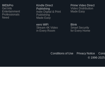
IMDbPro
Kindle Direct
Prime Video Direct
Get Info
Video Distribution
Publishing
Entertainment
Made Easy
Indie Digital & Print
Professionals
Publishing
Need
Made Easy
eero WiFi
Blink
Stream 4K Video
Smart Security
in Every Room
for Every Home
Conditions of Use
Privacy Notice
Cons
© 1996-2025, 