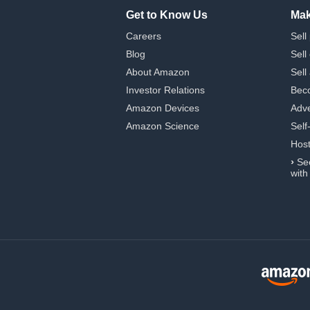
Get to Know Us
Mak
Careers
Sell
Blog
Sell
About Amazon
Sell
Investor Relations
Beco
Amazon Devices
Adve
Amazon Science
Self
Hos
›
Se
with