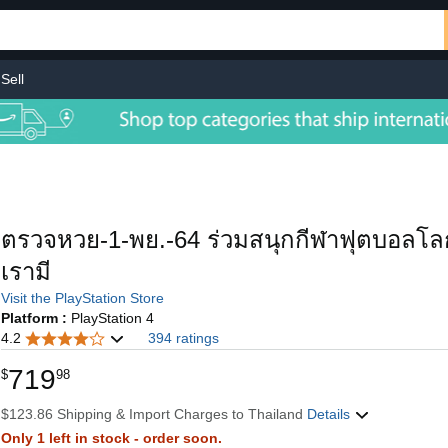
Sell
ตรวจหวย-1-พย.-64 ร่วมสนุกกีฬาฟุตบอลโลก
เรามี
Visit the PlayStation Store
Platform :
PlayStation 4
4.2
394 ratings
719
$
98
$123.86 Shipping & Import Charges to Thailand
Details
Only 1 left in stock - order soon.