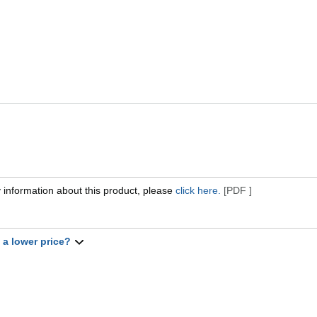
 information about this product, please
click here.
[PDF ]
t a lower price?