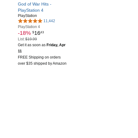
God of War Hits -
PlayStation 4
PlayStation
11,442
PlayStation 4
-18%
16
$
43
List:
$19.99
Get it as soon as
Friday, Apr
11
FREE Shipping on orders
over $35 shipped by Amazon