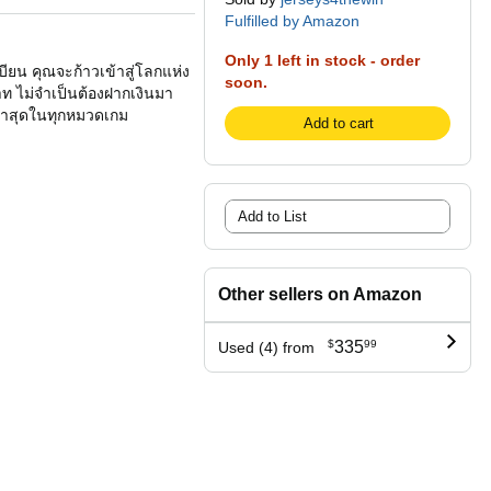
Fulfilled by Amazon
Only 1 left in stock - order
ียน คุณจะก้าวเข้าสู่โลกแห่ง
soon.
าท ไม่จำเป็นต้องฝากเงินมา
ล่าสุดในทุกหมวดเกม
Add to cart
Add to List
Other sellers on Amazon
$
335
99
Used (4) from