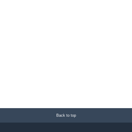
Back to top