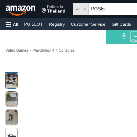
Deliver to
All
Thailand
PG SLOT
Registry
Customer Service
Gift Cards
All
›
›
Video Games
PlayStation 4
Consoles