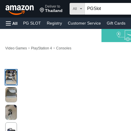
Deliver to
All
Thailand
PG SLOT
Registry
Customer Service
Gift Cards
All
›
›
Video Games
PlayStation 4
Consoles