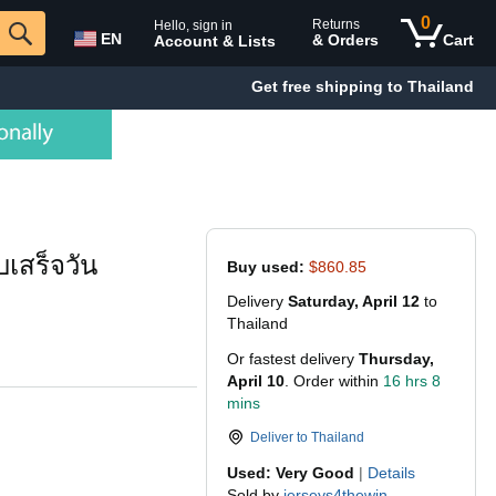
0
Returns
Hello, sign in
EN
& Orders
Cart
Account & Lists
Get free shipping to Thailand
เสร็จวัน
Buy used:
$860.85
Delivery
Saturday, April 12
to
Thailand
Or fastest delivery
Thursday,
April 10
. Order within
16 hrs 8
mins
Deliver to
Thailand
Used: Very Good
|
Details
Sold by
jerseys4thewin