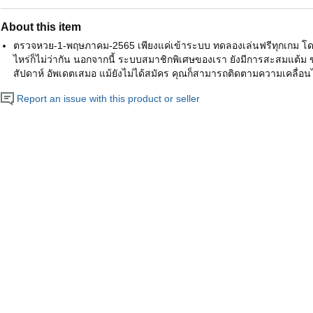
About this item
ตรวจหวย-1-พฤษภาคม-2565 เพียงแค่เข้าระบบ ทดลองเล่นฟรีทุกเกม โดยไ
ไหร่ก็ไม่ว่ากัน นอกจากนี้ ระบบสมาชิกพิเศษของเรา ยังมีการสะสมแต้
สัปดาห์ อัพเดตเสมอ แม้ยังไม่ได้สมัคร คุณก็สามารถติดตามความเคลื่อนไห
Report an issue with this product or seller