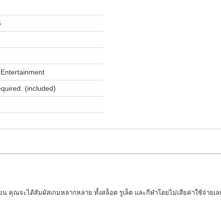
5
Entertainment
equired. (included)
ุณจะได้สัมผัสเกมหลากหลาย ทั้งสล็อต รูเล็ต และกีฬาโดยไม่เสียค่าใช้จ่ายเลย