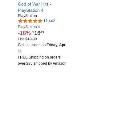
God of War Hits -
PlayStation 4
PlayStation
11,442
PlayStation 4
-18%
16
$
43
List:
$19.99
Get it as soon as
Friday, Apr
11
FREE Shipping on orders
over $35 shipped by Amazon