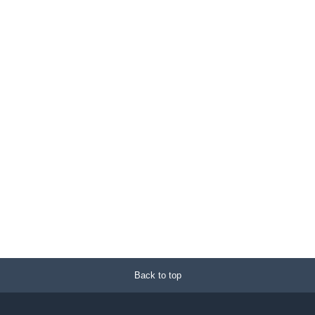
Back to top