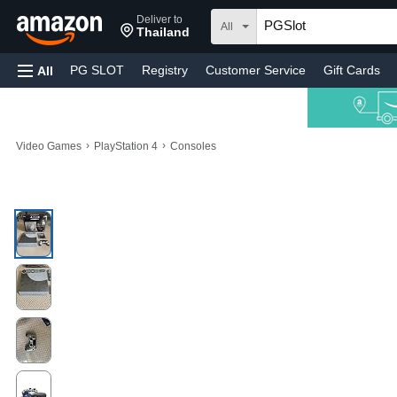
Deliver to
All
Thailand
PG SLOT
Registry
Customer Service
Gift Cards
All
›
›
Video Games
PlayStation 4
Consoles