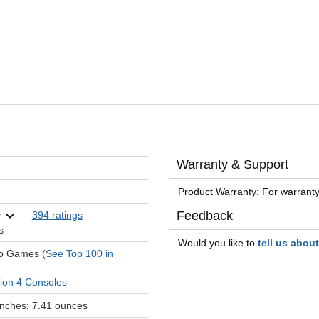
Warranty & Support
Product Warranty: For warranty
Feedback
394 ratings
s
Would you like to
tell us abou
eo Games (
See Top 100 in
tion 4 Consoles
 inches; 7.41 ounces