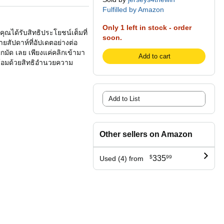
Fulfilled by Amazon
Only 1 left in stock - order
ได้รับสิทธิประโยชน์เต็มที่
soon.
ยสัปดาห์ที่อัปเดตอย่างต่อ
กมัด เลย เพียงแค่คลิกเข้ามา
Add to cart
ร้อมด้วยสิทธิอำนวยความ
Add to List
Other sellers on Amazon
$
335
99
Used (4) from