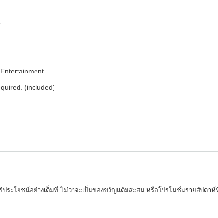
5
Entertainment
equired. (included)
ะโยชน์อย่างเต็มที่ ไม่ว่าจะเป็นของขวัญแต้มสะสม หรือโปรโมชั่นรายสัปดาห์ที่