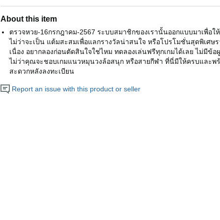
About this item
ตรวจหวย-16กรกฎาคม-2567 ระบบสมาชิกของเรานั้นออกแบบมาเพื่อให้คุณ
ไม่ว่าจะเป็น แต้มสะสมเพื่อแลกรางวัลน่าสนใจ หรือโปรโมชั่นสุดพิเศษรา
เนื่อง อยากลองก่อนตัดสินใจใช่ไหม ทดลองเล่นฟรีทุกเกมได้เลย ไม่มีข้อผู
ไม่ว่าคุณจะชอบเกมแนวหมุนวงล้อสนุก หรือสายกีฬา ที่นี่มีให้ครบและพ
สะดวกหลังลงทะเบียน
Report an issue with this product or seller