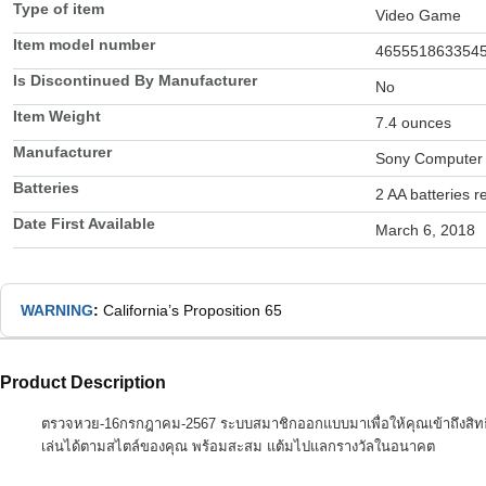
Type of item
Video Game
Item model number
465551863354
Is Discontinued By Manufacturer
No
Item Weight
7.4 ounces
Manufacturer
Sony Computer 
Batteries
2 AA batteries r
Date First Available
March 6, 2018
WARNING
:
California’s Proposition 65
Product Description
ตรวจหวย-16กรกฎาคม-2567 ระบบสมาชิกออกแบบมาเพื่อให้คุณเข้าถึงสิทธิปร
เล่นได้ตามสไตล์ของคุณ พร้อมสะสม แต้มไปแลกรางวัลในอนาคต