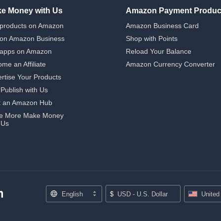
e Money with Us
Amazon Payment Produc
 products on Amazon
Amazon Business Card
 on Amazon Business
Shop with Points
 apps on Amazon
Reload Your Balance
me an Affiliate
Amazon Currency Converter
rtise Your Products
-Publish with Us
t an Amazon Hub
e More Make Money
 Us
English
$
USD - U.S. Dollar
United