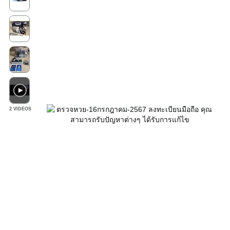
2 VIDEOS