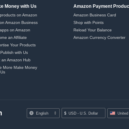
e Money with Us
Amazon Payment Produc
 products on Amazon
Amazon Business Card
 on Amazon Business
Shop with Points
 apps on Amazon
Reload Your Balance
me an Affiliate
Amazon Currency Converter
rtise Your Products
-Publish with Us
t an Amazon Hub
e More Make Money
 Us
English
$
USD - U.S. Dollar
United