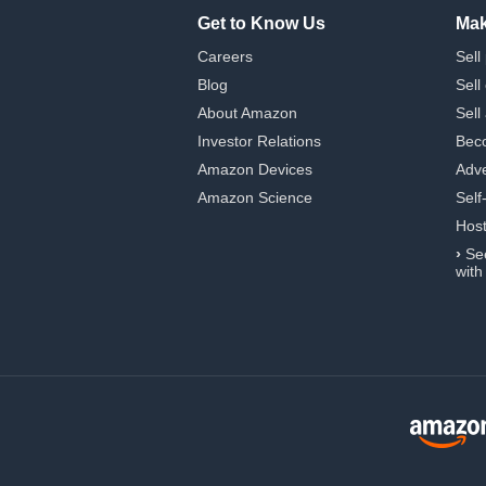
Get to Know Us
Mak
Careers
Sell
Blog
Sell
About Amazon
Sell
Investor Relations
Beco
Amazon Devices
Adve
Amazon Science
Self
Hos
›
Se
with