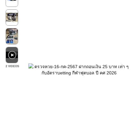
2 VIDEOS