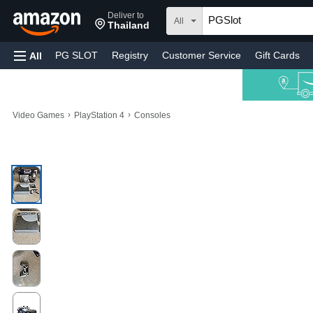
Deliver to
All
Thailand
PG SLOT
Registry
Customer Service
Gift Cards
All
›
›
Video Games
PlayStation 4
Consoles