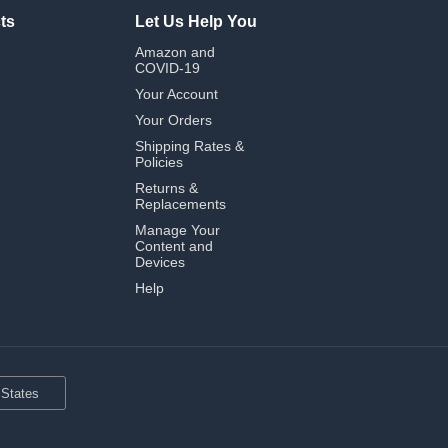
ts
Let Us Help You
Amazon and
COVID-19
Your Account
Your Orders
Shipping Rates &
Policies
Returns &
Replacements
Manage Your
Content and
Devices
Help
 States