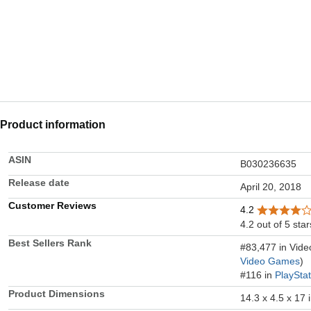
Product information
ASIN
B030236635
Release date
April 20, 2018
Customer Reviews
4.2
4.2 out of 5 star
Best Sellers Rank
#83,477 in Vid
Video Games
)
#116 in
PlaySta
Product Dimensions
14.3 x 4.5 x 17