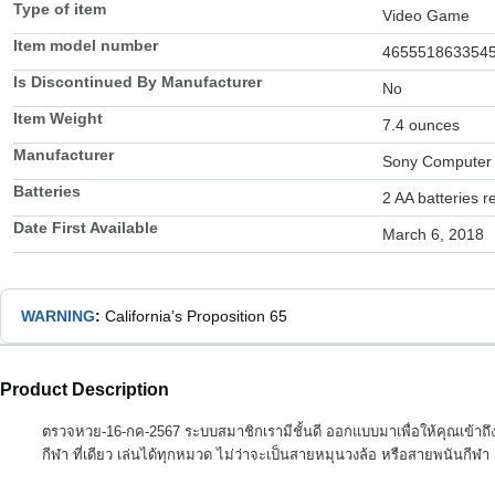
Type of item
Video Game
Item model number
465551863354
Is Discontinued By Manufacturer
No
Item Weight
7.4 ounces
Manufacturer
Sony Computer 
Batteries
2 AA batteries r
Date First Available
March 6, 2018
WARNING
:
California’s Proposition 65
Product Description
ตรวจหวย-16-กค-2567 ระบบสมาชิกเรามีชั้นดี ออกแบบมาเพื่อให้คุณเข้าถึงส
กีฬา ที่เดียว เล่นได้ทุกหมวด ไม่ว่าจะเป็นสายหมุนวงล้อ หรือสายพนันกีฬา