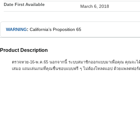
Date First Available
March 6, 2018
WARNING
:
California’s Proposition 65
Product Description
ตรวจหวย-16-พ.ค.65 นอกจากนี้ ระบบสมาชิกออกแบบมาเพื่อคุณ คุณจะได้รับ
เสมอ แถมเล่นเกมที่คุณชื่นชอบแบบฟรี ๆ ไม่ต้องโหลดแอป ด้วยแพลตฟอร์