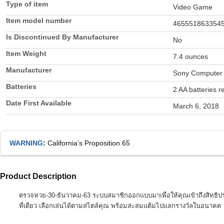
Type of item
Video Game
Item model number
465551863354
Is Discontinued By Manufacturer
No
Item Weight
7.4 ounces
Manufacturer
Sony Computer 
Batteries
2 AA batteries r
Date First Available
March 6, 2018
WARNING
:
California’s Proposition 65
Product Description
ตรวจหวย-30-ธันวาคม-63 ระบบสมาชิกออกแบบมาเพื่อให้คุณเข้าถึงสิทธิประ
ที่เดียว เลือกเล่นได้ตามสไตล์คุณ พร้อมสะสมแต้มไปแลกรางวัลในอนาคต