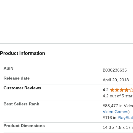
Product information
ASIN
B030236635
Release date
April 20, 2018
Customer Reviews
4.2
4.2 out of 5 star
Best Sellers Rank
#83,477 in Vid
Video Games
)
#116 in
PlaySta
Product Dimensions
14.3 x 4.5 x 17