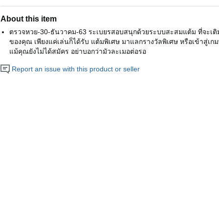
About this item
ตรวจหวย-30-ธันวาคม-63 ระเบยรสอบสนุกด้วยระบบสะสมแต้ม ที่จะเติ
ของคุณ เพียงแค่เล่นก็ได้รับ แต้มพิเศษ มาแลกรางวัลพิเศษ หรือเข้าสู่เกม
แม้คุณยังไม่ได้สมัคร อย่าบอกว่ามัวละเมอต่อรอ
Report an issue with this product or seller