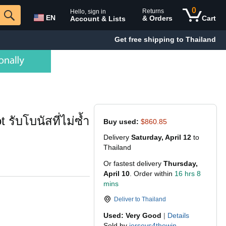
0
Returns
Hello, sign in
EN
& Orders
Cart
Account & Lists
Get free shipping to Thailand
รับโบนัสที่ไม่ซ้ำ
Buy used:
$860.85
Delivery
Saturday, April 12
to
Thailand
Or fastest delivery
Thursday,
April 10
. Order within
16 hrs 8
mins
Deliver to
Thailand
Used: Very Good
|
Details
Sold by
jerseys4thewin