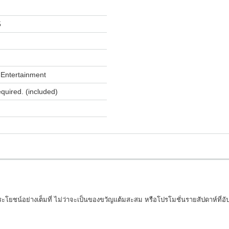
5
Entertainment
equired. (included)
โยชน์อย่างเต็มที่ ไม่ว่าจะเป็นของขวัญแต้มสะสม หรือโปรโมชั่นรายสัปดาห์ที่อั