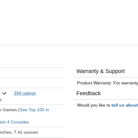
Warranty & Support
Product Warranty: For warranty
Feedback
394 ratings
s
Would you like to
tell us abou
eo Games (
See Top 100 in
tion 4 Consoles
 inches; 7.41 ounces