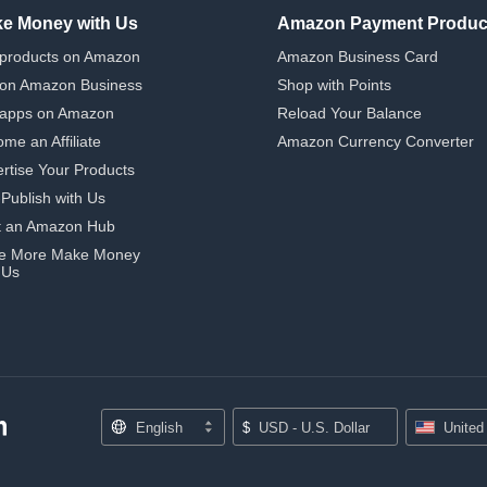
e Money with Us
Amazon Payment Produc
 products on Amazon
Amazon Business Card
 on Amazon Business
Shop with Points
 apps on Amazon
Reload Your Balance
me an Affiliate
Amazon Currency Converter
rtise Your Products
-Publish with Us
t an Amazon Hub
e More Make Money
 Us
English
$
USD - U.S. Dollar
United