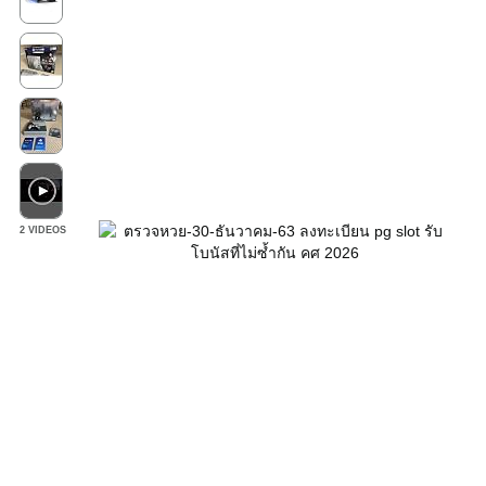
2 VIDEOS