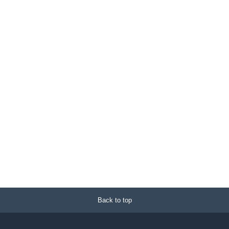
Back to top