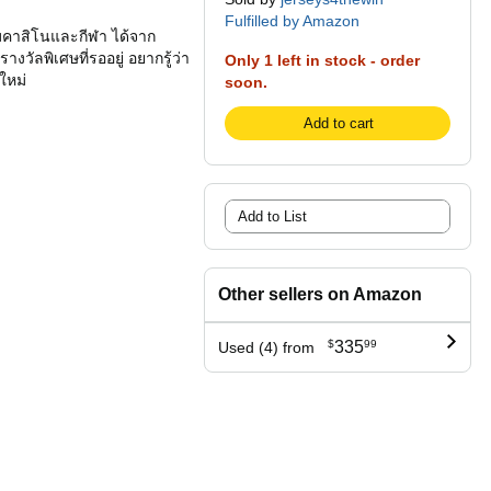
Fulfilled by Amazon
มคาสิโนและกีฬา ได้จาก
วัลพิเศษที่รออยู่ อยากรู้ว่า
Only 1 left in stock - order
ใหม่
soon.
Add to cart
Add to List
Other sellers on Amazon
$
335
99
Used (4) from