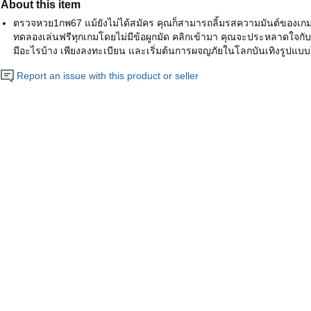
About this item
ตรวจหวย1กพ67 แม้ยังไม่ได้สมัคร คุณก็สามารถลิ้มรสความมันต์ของเก
ทดลองเล่นฟรีทุกเกมโดยไม่มีข้อผูกมัด คลิกเข้ามา คุณจะประหลาดใจกับราง
มีอะไรบ้าง เพียงลงทะเบียน และเริ่มต้นการผจญภัยในโลกบันเทิงรูปแบบ
Report an issue with this product or seller