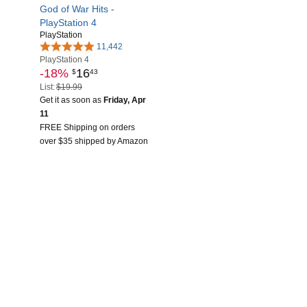
God of War Hits -
PlayStation 4
PlayStation
11,442
PlayStation 4
-18%
16
$
43
List:
$19.99
Get it as soon as
Friday, Apr
11
FREE Shipping on orders
over $35 shipped by Amazon