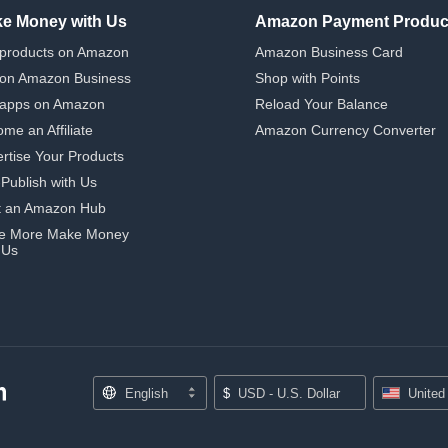
e Money with Us
Amazon Payment Produc
 products on Amazon
Amazon Business Card
 on Amazon Business
Shop with Points
 apps on Amazon
Reload Your Balance
me an Affiliate
Amazon Currency Converter
rtise Your Products
-Publish with Us
t an Amazon Hub
e More Make Money
 Us
English
$
USD - U.S. Dollar
United