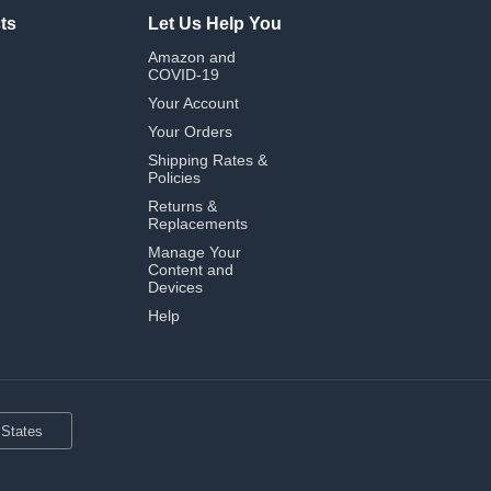
ts
Let Us Help You
Amazon and
COVID-19
Your Account
Your Orders
Shipping Rates &
Policies
Returns &
Replacements
Manage Your
Content and
Devices
Help
 States