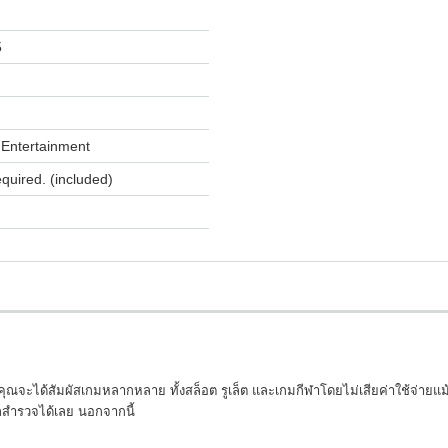
5
Entertainment
equired. (included)
ณจะได้สัมผัสเกมหลากหลาย ทั้งสล็อต รูเล็ต และเกมกีฬาโดยไม่เสียค่าใช้จ่ายแม้
ถสำรวจได้เลย นอกจากนี้