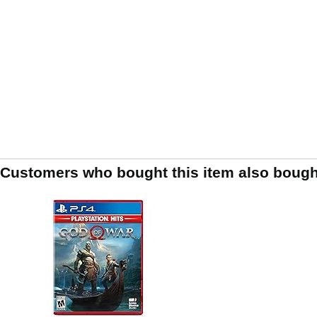
Customers who bought this item also bough