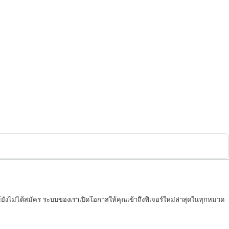
ยังไม่ได้สมัคร ระบบของเราเปิดโอกาสให้คุณเข้าถึงฟีเจอร์ใหม่ล่าสุดในทุกหมวด