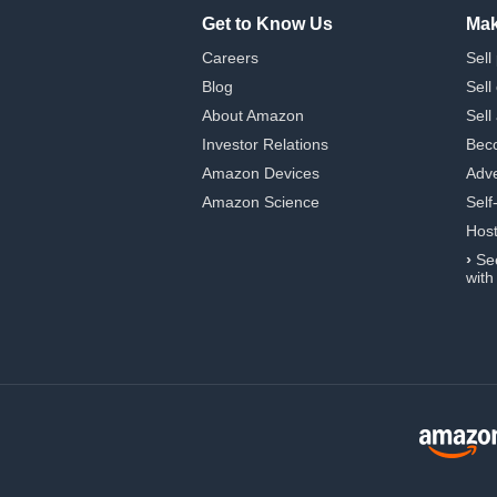
Get to Know Us
Mak
Careers
Sell
Blog
Sell
About Amazon
Sell
Investor Relations
Beco
Amazon Devices
Adve
Amazon Science
Self
Hos
›
Se
with