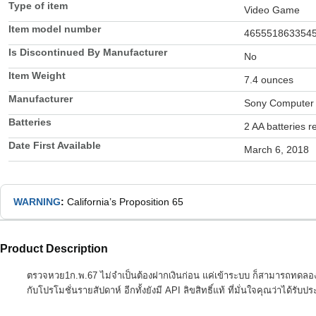
Type of item
Video Game
Item model number
465551863354
Is Discontinued By Manufacturer
No
Item Weight
7.4 ounces
Manufacturer
Sony Computer 
Batteries
2 AA batteries r
Date First Available
March 6, 2018
WARNING
:
California’s Proposition 65
Product Description
ตรวจหวย1ก.พ.67 ไม่จำเป็นต้องฝากเงินก่อน แค่เข้าระบบ ก็สามารถทดลองเ
กับโปรโมชั่นรายสัปดาห์ อีกทั้งยังมี API ลิขสิทธิ์แท้ ที่มั่นใจคุณว่าได้รับ