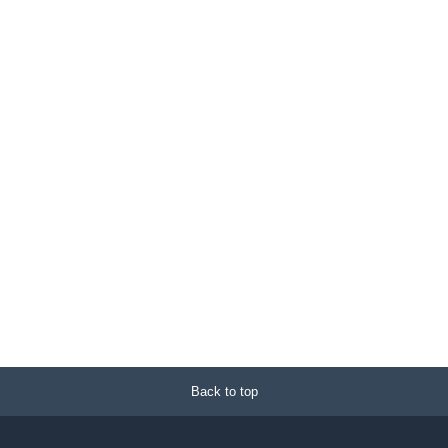
Back to top