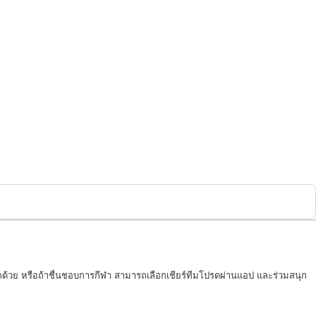
กด้วย หรือถ้าชื่นชอบการกีฬา สามารถเลือกเชียร์ทีมโปรดผ่านแอป และร่วมสนุก