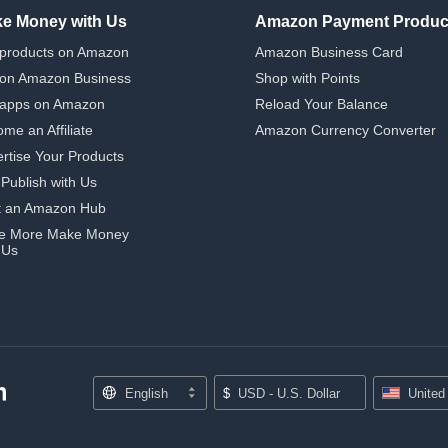
e Money with Us
Amazon Payment Produc
 products on Amazon
Amazon Business Card
 on Amazon Business
Shop with Points
 apps on Amazon
Reload Your Balance
me an Affiliate
Amazon Currency Converter
rtise Your Products
-Publish with Us
t an Amazon Hub
e More Make Money
 Us
English
$
USD - U.S. Dollar
United