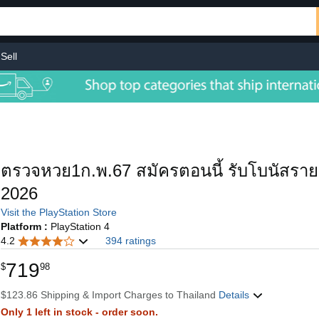
Sell
ตรวจหวย1ก.พ.67 สมัครตอนนี้ รับโบนัสราย
2026
Visit the PlayStation Store
Platform :
PlayStation 4
4.2
394 ratings
719
$
98
$123.86 Shipping & Import Charges to Thailand
Details
Only 1 left in stock - order soon.