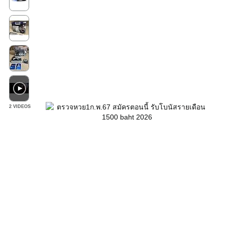
2 VIDEOS