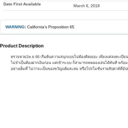
Date First Available
March 6, 2018
WARNING
:
California’s Proposition 65
Product Description
ตรวจหวย1พ.ย.66 เริ่มต้นความสนุกแบบไม่ต้องคิดเยอะ เพียงแค่ลงทะเบียน 
ไม่จำเป็นต้องฝากเงินก่อน แค่เข้าระบบ ก็สามารถทดลองเล่นได้ทันที พร้
อย่างเต็มที่ ไม่ว่าจะเป็นของขวัญแต้มสะสม หรือโปรโมชั่นรายสัปดาห์ที่อั