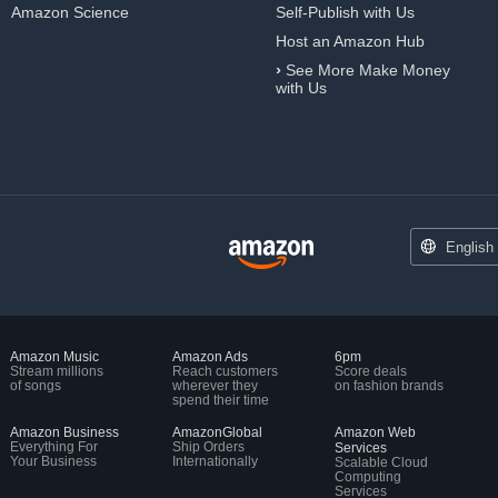
Amazon Science
Self-Publish with Us
Host an Amazon Hub
›
See More Make Money
with Us
English
Amazon Music
Amazon Ads
6pm
Stream millions
Reach customers
Score deals
of songs
wherever they
on fashion brands
spend their time
Amazon Business
AmazonGlobal
Amazon Web
Everything For
Ship Orders
Services
Your Business
Internationally
Scalable Cloud
Computing
Services