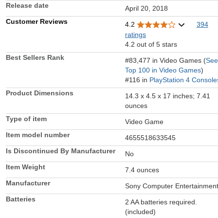
Release date
April 20, 2018
Customer Reviews
4.2
394
ratings
4.2 out of 5 stars
Best Sellers Rank
#83,477 in Video Games (
See
Top 100 in Video Games
)
#116 in
PlayStation 4 Console
Product Dimensions
14.3 x 4.5 x 17 inches; 7.41
ounces
Type of item
Video Game
Item model number
4655518633545
Is Discontinued By Manufacturer
No
Item Weight
7.4 ounces
Manufacturer
Sony Computer Entertainmen
Batteries
2 AA batteries required.
(included)