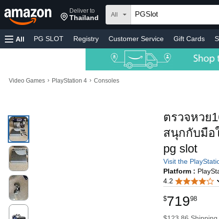
Deliver to
All
Thailand
PG SLOT
Registry
Customer Service
Gift Cards
S
All
›
›
Video Games
PlayStation 4
Consoles
ตรวจหวย1
สนุกกับมือ
pg slot
Visit the PlayStat
Platform :
PlaySt
4.2
719
$
98
$123.86 Shipping