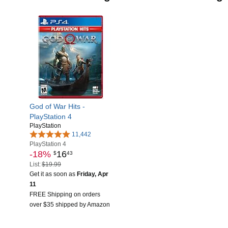
God of War Hits -
PlayStation 4
PlayStation
11,442
PlayStation 4
-18%
16
$
43
List:
$19.99
Get it as soon as
Friday, Apr
11
FREE Shipping on orders
over $35 shipped by Amazon