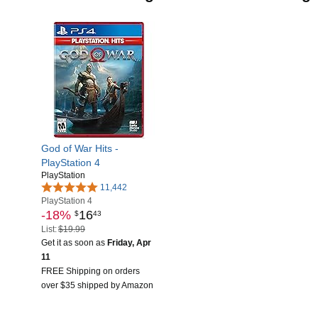
God of War Hits -
PlayStation 4
PlayStation
11,442
PlayStation 4
-18%
16
$
43
List:
$19.99
Get it as soon as
Friday, Apr
11
FREE Shipping on orders
over $35 shipped by Amazon