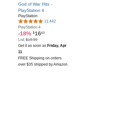
God of War Hits -
PlayStation 4
PlayStation
11,442
PlayStation 4
-18%
16
$
43
List:
$19.99
Get it as soon as
Friday, Apr
11
FREE Shipping on orders
over $35 shipped by Amazon