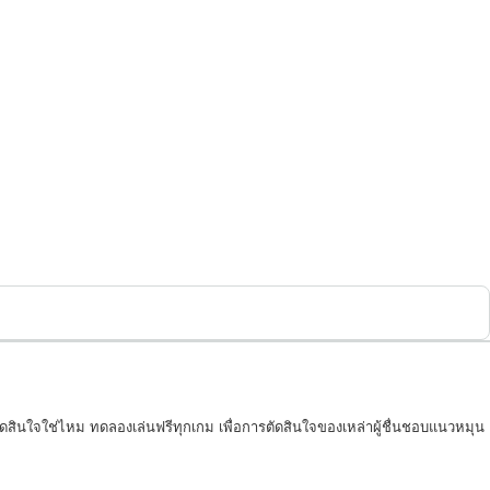
นใจใช่ไหม ทดลองเล่นฟรีทุกเกม เพื่อการตัดสินใจของเหล่าผู้ชื่นชอบแนวหมุน