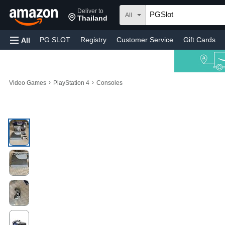
Deliver to
All
Thailand
PG SLOT
Registry
Customer Service
Gift Cards
All
›
›
Video Games
PlayStation 4
Consoles