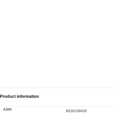
Product information
ASIN
B030236635