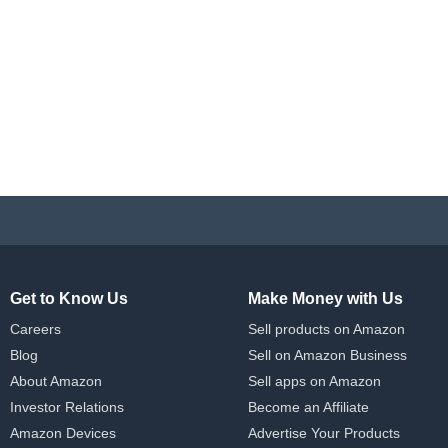
Get to Know Us
Make Money with Us
Careers
Sell products on Amazon
Blog
Sell on Amazon Business
About Amazon
Sell apps on Amazon
Investor Relations
Become an Affiliate
Amazon Devices
Advertise Your Products