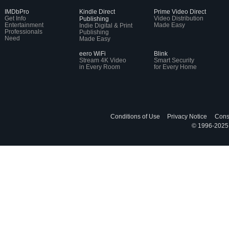
IMDbPro
Kindle Direct
Prime Video Direct
Get Info
Video Distribution
Publishing
Entertainment
Made Easy
Indie Digital & Print
Professionals
Publishing
Need
Made Easy
eero WiFi
Blink
Stream 4K Video
Smart Security
in Every Room
for Every Home
Conditions of Use
Privacy Notice
Cons
© 1996-2025, 