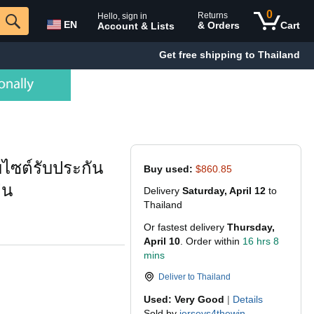
0
Returns
Hello, sign in
EN
& Orders
Cart
Account & Lists
Get free shipping to Thailand
ไซต์รับประกัน
Buy used:
$860.85
่น
Delivery
Saturday, April 12
to
Thailand
Or fastest delivery
Thursday,
April 10
. Order within
16 hrs 8
mins
Deliver to
Thailand
Used: Very Good
|
Details
Sold by
jerseys4thewin