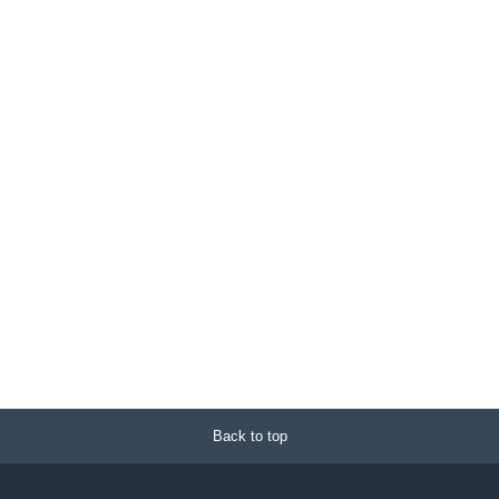
Back to top