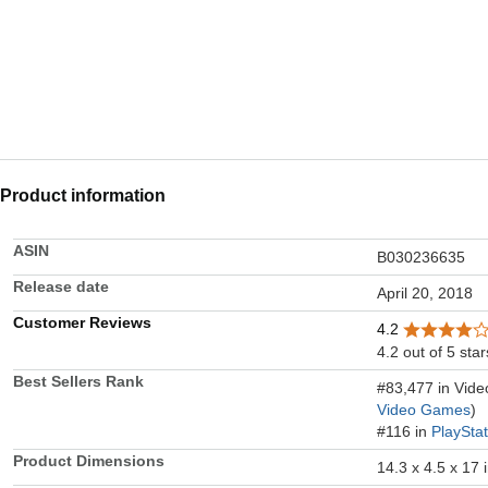
Product information
ASIN
B030236635
Release date
April 20, 2018
Customer Reviews
4.2
4.2 out of 5 star
Best Sellers Rank
#83,477 in Vid
Video Games
)
#116 in
PlaySta
Product Dimensions
14.3 x 4.5 x 17