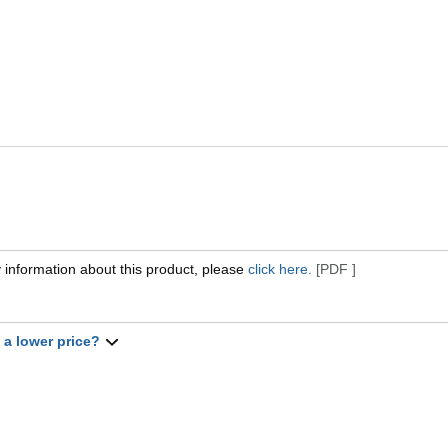
 information about this product, please
click here.
[PDF ]
t a lower price?