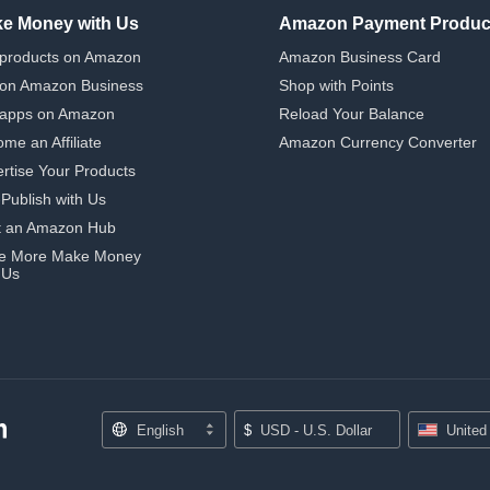
e Money with Us
Amazon Payment Produc
 products on Amazon
Amazon Business Card
 on Amazon Business
Shop with Points
 apps on Amazon
Reload Your Balance
me an Affiliate
Amazon Currency Converter
rtise Your Products
-Publish with Us
t an Amazon Hub
e More Make Money
 Us
English
$
USD - U.S. Dollar
United