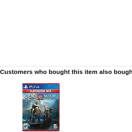
Customers who bought this item also bough