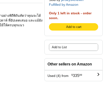
Fulfilled by Amazon
Only 1 left in stock - order
่างพิถีพิถันทัดว่าคุณจะได้
soon.
ดาห์ ที่อัปเดตเสมอ และแม้ยัง
นี่มีให้ครบทุกแนว
Add to cart
Add to List
Other sellers on Amazon
$
335
99
Used (4) from