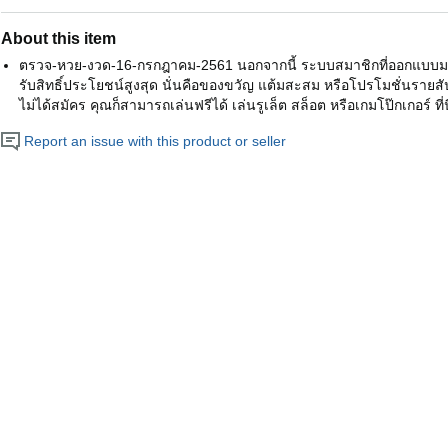
About this item
ตรวจ-หวย-งวด-16-กรกฎาคม-2561 นอกจากนี้ ระบบสมาชิกที่ออกแบบมาอย
รับสิทธิ์ประโยชน์สูงสุด นั่นคือของขวัญ แต้มสะสม หรือโปรโมชั่นรายสัป
ไม่ได้สมัคร คุณก็สามารถเล่นฟรีได้ เล่นรูเล็ต สล็อต หรือเกมโป๊กเกอร์ ที่
Report an issue with this product or seller