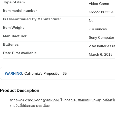
Type of item
Video Game
Item model number
465551863354
Is Discontinued By Manufacturer
No
Item Weight
7.4 ounces
Manufacturer
Sony Computer 
Batteries
2 AA batteries r
Date First Available
March 6, 2018
WARNING
:
California’s Proposition 65
Product Description
ตรวจ-หวย-งวด-16-กรกฎาคม-2561 ไม่ว่าคุณจะชอบเกมแนวหมุนวงล้อหรือสายกีฬา
รายวันที่อัปเดตอย่างต่อเนื่อง