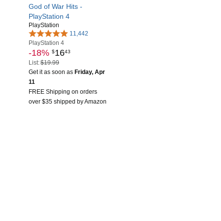
God of War Hits -
PlayStation 4
PlayStation
11,442
PlayStation 4
-18%
16
$
43
List:
$19.99
Get it as soon as
Friday, Apr
11
FREE Shipping on orders
over $35 shipped by Amazon